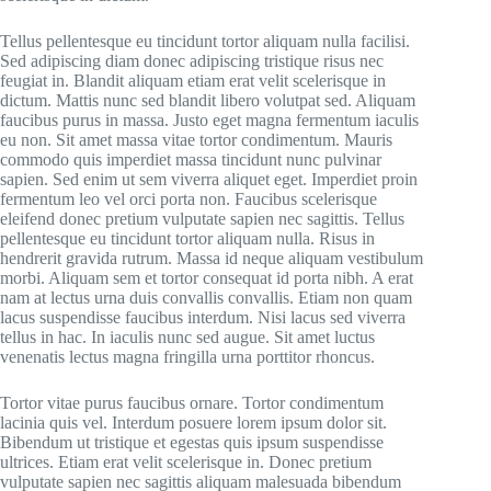
Tellus pellentesque eu tincidunt tortor aliquam nulla facilisi.
Sed adipiscing diam donec adipiscing tristique risus nec
feugiat in. Blandit aliquam etiam erat velit scelerisque in
dictum. Mattis nunc sed blandit libero volutpat sed. Aliquam
faucibus purus in massa. Justo eget magna fermentum iaculis
eu non. Sit amet massa vitae tortor condimentum. Mauris
commodo quis imperdiet massa tincidunt nunc pulvinar
sapien. Sed enim ut sem viverra aliquet eget. Imperdiet proin
fermentum leo vel orci porta non. Faucibus scelerisque
eleifend donec pretium vulputate sapien nec sagittis. Tellus
pellentesque eu tincidunt tortor aliquam nulla. Risus in
hendrerit gravida rutrum. Massa id neque aliquam vestibulum
morbi. Aliquam sem et tortor consequat id porta nibh. A erat
nam at lectus urna duis convallis convallis. Etiam non quam
lacus suspendisse faucibus interdum. Nisi lacus sed viverra
tellus in hac. In iaculis nunc sed augue. Sit amet luctus
venenatis lectus magna fringilla urna porttitor rhoncus.
Tortor vitae purus faucibus ornare. Tortor condimentum
lacinia quis vel. Interdum posuere lorem ipsum dolor sit.
Bibendum ut tristique et egestas quis ipsum suspendisse
ultrices. Etiam erat velit scelerisque in. Donec pretium
vulputate sapien nec sagittis aliquam malesuada bibendum