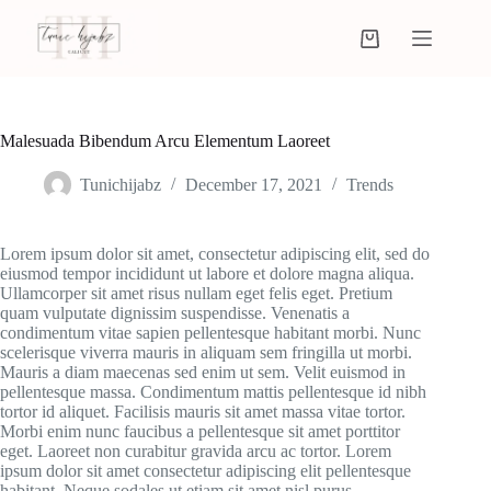
Malesuada Bibendum Arcu Elementum Laoreet
Tunichijabz
December 17, 2021
Trends
Lorem ipsum dolor sit amet, consectetur adipiscing elit, sed do
eiusmod tempor incididunt ut labore et dolore magna aliqua.
Ullamcorper sit amet risus nullam eget felis eget. Pretium
quam vulputate dignissim suspendisse. Venenatis a
condimentum vitae sapien pellentesque habitant morbi. Nunc
scelerisque viverra mauris in aliquam sem fringilla ut morbi.
Mauris a diam maecenas sed enim ut sem. Velit euismod in
pellentesque massa. Condimentum mattis pellentesque id nibh
tortor id aliquet. Facilisis mauris sit amet massa vitae tortor.
Morbi enim nunc faucibus a pellentesque sit amet porttitor
eget. Laoreet non curabitur gravida arcu ac tortor. Lorem
ipsum dolor sit amet consectetur adipiscing elit pellentesque
habitant. Neque sodales ut etiam sit amet nisl purus.