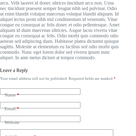
arcu. Velit laoreet id donec ultrices tincidunt arcu non. Urna
nec tincidunt praesent semper feugiat nibh sed pulvinar. Odio
ut enim blandit volutpat maecenas volutpat blandit aliquam. Id
aliquet lectus proin nibh nisl condimentum id venenatis. Vitae
congue eu consequat ac felis donec et odio pellentesque. Amet
aliquam id diam maecenas ultricies. Augue lacus viverra vitae
congue eu consequat ac felis. Odio morbi quis commodo odio
aenean sed adipiscing diam. Habitasse platea dictumst quisque
sagittis. Molestie at elementum eu facilisis sed odio morbi quis
commodo. Nunc eget lorem dolor sed viverra ipsum nunc
aliquet. In ante metus dictum at tempor commodo.
Leave a Reply
Your email address will not be published.
Required fields are marked
*
Name
*
Email
*
Website