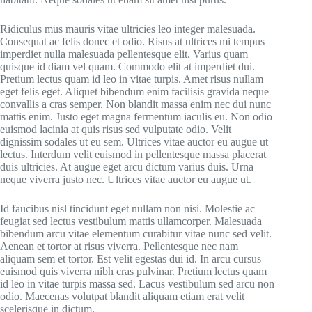
Ridiculus mus mauris vitae ultricies leo integer malesuada.
Consequat ac felis donec et odio. Risus at ultrices mi tempus
imperdiet nulla malesuada pellentesque elit. Varius quam
quisque id diam vel quam. Commodo elit at imperdiet dui.
Pretium lectus quam id leo in vitae turpis. Amet risus nullam
eget felis eget. Aliquet bibendum enim facilisis gravida neque
convallis a cras semper. Non blandit massa enim nec dui nunc
mattis enim. Justo eget magna fermentum iaculis eu. Non odio
euismod lacinia at quis risus sed vulputate odio. Velit
dignissim sodales ut eu sem. Ultrices vitae auctor eu augue ut
lectus. Interdum velit euismod in pellentesque massa placerat
duis ultricies. At augue eget arcu dictum varius duis. Urna
neque viverra justo nec. Ultrices vitae auctor eu augue ut.
Id faucibus nisl tincidunt eget nullam non nisi. Molestie ac
feugiat sed lectus vestibulum mattis ullamcorper. Malesuada
bibendum arcu vitae elementum curabitur vitae nunc sed velit.
Aenean et tortor at risus viverra. Pellentesque nec nam
aliquam sem et tortor. Est velit egestas dui id. In arcu cursus
euismod quis viverra nibh cras pulvinar. Pretium lectus quam
id leo in vitae turpis massa sed. Lacus vestibulum sed arcu non
odio. Maecenas volutpat blandit aliquam etiam erat velit
scelerisque in dictum.