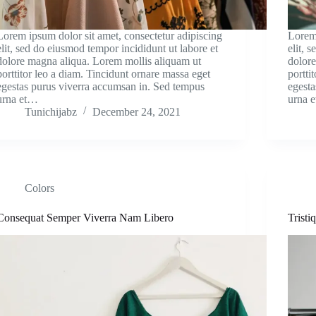
Lorem ipsum dolor sit amet, consectetur adipiscing
Lorem 
elit, sed do eiusmod tempor incididunt ut labore et
elit, 
dolore magna aliqua. Lorem mollis aliquam ut
dolore
porttitor leo a diam. Tincidunt ornare massa eget
portti
egestas purus viverra accumsan in. Sed tempus
egesta
urna et…
urna 
Tunichijabz
December 24, 2021
Colors
Consequat Semper Viverra Nam Libero
Trist