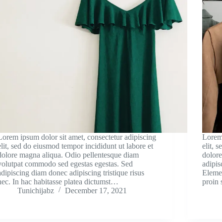
Lorem ipsum dolor sit amet, consectetur adipiscing
Lorem 
elit, sed do eiusmod tempor incididunt ut labore et
elit, 
dolore magna aliqua. Odio pellentesque diam
dolore
volutpat commodo sed egestas egestas. Sed
adipisc
adipiscing diam donec adipiscing tristique risus
Elemen
nec. In hac habitasse platea dictumst…
proin 
Tunichijabz
December 17, 2021