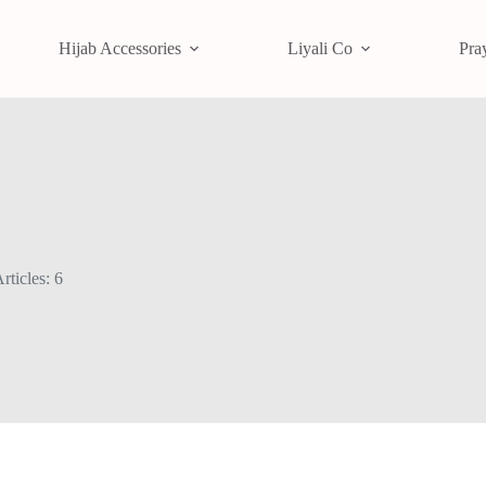
Hijab Accessories
Liyali Co
Pra
rticles: 6