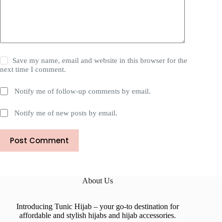
Save my name, email and website in this browser for the
next time I comment.
Notify me of follow-up comments by email.
Notify me of new posts by email.
Post Comment
About Us
Introducing Tunic Hijab – your go-to destination for
affordable and stylish hijabs and hijab accessories.