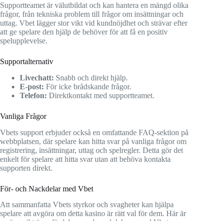
Supportteamet är välutbildat och kan hantera en mängd olika
frågor, från tekniska problem till frågor om insättningar och
uttag. Vbet lägger stor vikt vid kundnöjdhet och strävar efter
att ge spelare den hjälp de behöver för att få en positiv
spelupplevelse.
Supportalternativ
Livechatt:
Snabb och direkt hjälp.
E-post:
För icke brådskande frågor.
Telefon:
Direktkontakt med supportteamet.
Vanliga Frågor
Vbets support erbjuder också en omfattande FAQ-sektion på
webbplatsen, där spelare kan hitta svar på vanliga frågor om
registrering, insättningar, uttag och spelregler. Detta gör det
enkelt för spelare att hitta svar utan att behöva kontakta
supporten direkt.
För- och Nackdelar med Vbet
Att sammanfatta Vbets styrkor och svagheter kan hjälpa
spelare att avgöra om detta kasino är rätt val för dem. Här är