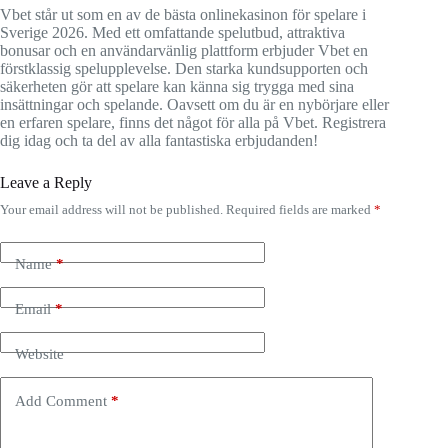
Vbet står ut som en av de bästa onlinekasinon för spelare i
Sverige 2026. Med ett omfattande spelutbud, attraktiva
bonusar och en användarvänlig plattform erbjuder Vbet en
förstklassig spelupplevelse. Den starka kundsupporten och
säkerheten gör att spelare kan känna sig trygga med sina
insättningar och spelande. Oavsett om du är en nybörjare eller
en erfaren spelare, finns det något för alla på Vbet. Registrera
dig idag och ta del av alla fantastiska erbjudanden!
Leave a Reply
Your email address will not be published.
Required fields are marked
*
Name
*
Email
*
Website
Add Comment
*