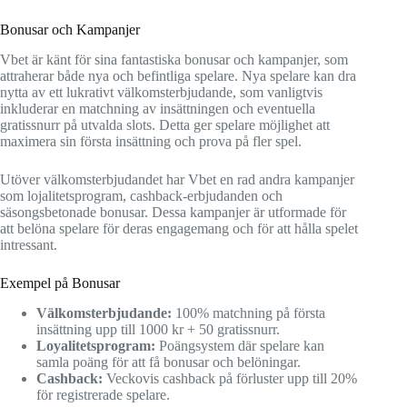
Bonusar och Kampanjer
Vbet är känt för sina fantastiska bonusar och kampanjer, som
attraherar både nya och befintliga spelare. Nya spelare kan dra
nytta av ett lukrativt välkomsterbjudande, som vanligtvis
inkluderar en matchning av insättningen och eventuella
gratissnurr på utvalda slots. Detta ger spelare möjlighet att
maximera sin första insättning och prova på fler spel.
Utöver välkomsterbjudandet har Vbet en rad andra kampanjer
som lojalitetsprogram, cashback-erbjudanden och
säsongsbetonade bonusar. Dessa kampanjer är utformade för
att belöna spelare för deras engagemang och för att hålla spelet
intressant.
Exempel på Bonusar
Välkomsterbjudande:
100% matchning på första
insättning upp till 1000 kr + 50 gratissnurr.
Loyalitetsprogram:
Poängsystem där spelare kan
samla poäng för att få bonusar och belöningar.
Cashback:
Veckovis cashback på förluster upp till 20%
för registrerade spelare.