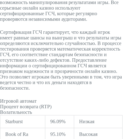
возможность манипулирования результатами игры. Все
серьезные онлайн казино используют
сертифицированные ГСЧ, которые регулярно
проверяются независимыми аудиторами.
Сертификация ГСЧ гарантирует, что каждый игрок
имеет равные шансы на выигрыш и что результаты игры
определяются исключительно случайностью. В процессе
тестирования проверяется математическая корректность
ГСЧ, его соответствие стандартам безопасности и
отсутствие каких-либо дефектов. Предоставление
информации о сертифицированном ГСЧ является
признаком надежности и прозрачности онлайн казино.
Это позволяет игрокам быть уверенными в том, что игра
ведется честно и что их деньги находятся в
безопасности.
Игровой автомат
Процент возврата (RTP)
Волатильность
Starburst
96.09%
Низкая
Book of Ra
95.10%
Высокая