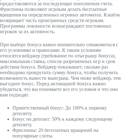
предоставляются за последующие пополнения счета.
Фриспины позволяют игрокам делать бесплатные
вращения на определенных игровых автоматах. Кэшбэк
возвращает часть проигранных средств игрокам.
Программы лояльности вознаграждают постоянных
игроков за их активность.
При выборе бонуса важно внимательно ознакомиться с
его условиями и правилами. К таким условиям
относятся вейджер (требование по отыгрышу бонуса),
максимальная ставка, список разрешенных игр и срок
действия бонуса. Вейджер показывает, сколько раз
необходимо прокрутить сумму бонуса, чтобы получить
возможность вывести выигрыш. Чем ниже вейджер, тем
выгоднее бонус. Перед активацией бонуса важно
убедиться, что вы понимаете все его условия и что они
вам подходят.
Приветственный бонус: До 100% к первому
депозиту.
Бонус на депозит: 50% к каждому следующему
депозиту.
Фриспины: 20 бесплатных вращений на
популярные слоты.