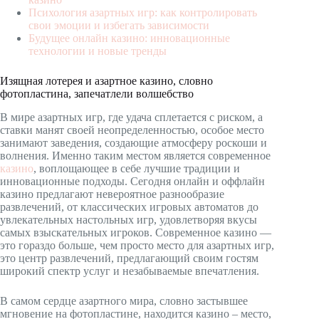
Психология азартных игр: как контролировать
свои эмоции и избегать зависимости
Будущее онлайн казино: инновационные
технологии и новые тренды
Изящная лотерея и азартное казино, словно
фотопластина, запечатлели волшебство
В мире азартных игр, где удача сплетается с риском, а
ставки манят своей неопределенностью, особое место
занимают заведения, создающие атмосферу роскоши и
волнения. Именно таким местом является современное
казино
, воплощающее в себе лучшие традиции и
инновационные подходы. Сегодня онлайн и оффлайн
казино предлагают невероятное разнообразие
развлечений, от классических игровых автоматов до
увлекательных настольных игр, удовлетворяя вкусы
самых взыскательных игроков. Современное казино —
это гораздо больше, чем просто место для азартных игр,
это центр развлечений, предлагающий своим гостям
широкий спектр услуг и незабываемые впечатления.
В самом сердце азартного мира, словно застывшее
мгновение на фотопластине, находится казино – место,