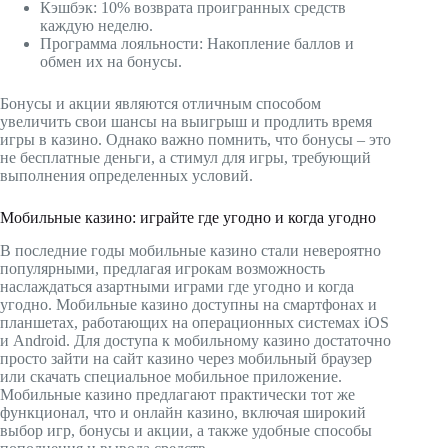
Кэшбэк: 10% возврата проигранных средств
каждую неделю.
Программа лояльности: Накопление баллов и
обмен их на бонусы.
Бонусы и акции являются отличным способом
увеличить свои шансы на выигрыш и продлить время
игры в казино. Однако важно помнить, что бонусы – это
не бесплатные деньги, а стимул для игры, требующий
выполнения определенных условий.
Мобильные казино: играйте где угодно и когда угодно
В последние годы мобильные казино стали невероятно
популярными, предлагая игрокам возможность
наслаждаться азартными играми где угодно и когда
угодно. Мобильные казино доступны на смартфонах и
планшетах, работающих на операционных системах iOS
и Android. Для доступа к мобильному казино достаточно
просто зайти на сайт казино через мобильный браузер
или скачать специальное мобильное приложение.
Мобильные казино предлагают практически тот же
функционал, что и онлайн казино, включая широкий
выбор игр, бонусы и акции, а также удобные способы