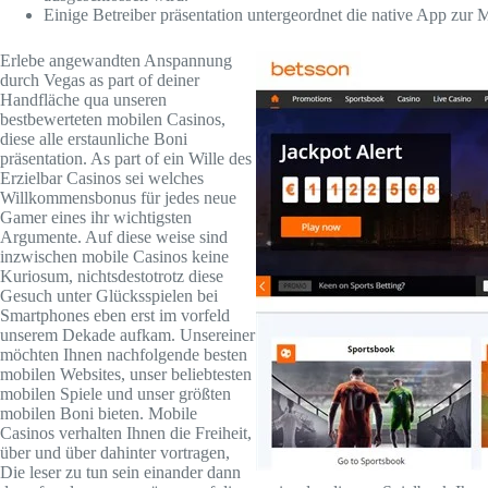
Einige Betreiber präsentation untergeordnet die native App zur 
Erlebe angewandten Anspannung
durch Vegas as part of deiner
Handfläche qua unseren
bestbewerteten mobilen Casinos,
diese alle erstaunliche Boni
präsentation. As part of ein Wille des
Erzielbar Casinos sei welches
Willkommensbonus für jedes neue
Gamer eines ihr wichtigsten
Argumente. Auf diese weise sind
inzwischen mobile Casinos keine
Kuriosum, nichtsdestotrotz diese
Gesuch unter Glücksspielen bei
Smartphones eben erst im vorfeld
unserem Dekade aufkam. Unsereiner
möchten Ihnen nachfolgende besten
mobilen Websites, unser beliebtesten
mobilen Spiele und unser größten
mobilen Boni bieten. Mobile
Casinos verhalten Ihnen die Freiheit,
über und über dahinter vortragen,
Die leser zu tun sein einander dann