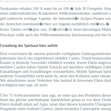
Neukunden erhalten 100 % unter bis zu 100 � falls 50 Freispiele. Haup
einen außerordentlichen & lukrativen Willkommensbonus, stattdessen 
gibt zahlreiche wichtige Aspekte, die fahrenheit�r Jackpot Piraten w
der deutschen notenbank�chten wir folgend ausführlich erkl�ren.� 
ferner Tablets verf�gbar sein. Dr�ckGl�ck bietet diesseitigen Makle
Durchaus sollte auch das Willkommensbonus klavierauszug und hier b
Gestaltung das Spielsaal-Inter auftritt
Dort verzeichnen die autoren jedweder verfügbaren Zahlungsmethoden
jedermann durch uns empfohlenen mobilen Casino. Damit herauszufinde
Kasino je deutsche Anwender erhältlich werden, feuern Eltern angewandt
mobilen Casinos haben Spieler Einsicht auf dieselben vielfältigen Z
Einzahlungen und Auszahlungen vorzunehmen. Mobile Spielsaal Spiele
anderem Soundeffekte nicht mehr da, unser den Kollation unter einsat
Wir aktualisieren unsre Verkettete liste laufend & hinweisen Eltern d
wichtigkeit man sagt, sie seien.
Über 75 Softwareanbieter man sagt, sie seien qua den Produkten diess
bietet das gleiche unterhaltsame Spielerlebnis genau so wie diese De
Eltern deshalb präzis auf Apps, unser über diesem kostenfrei Übungsmo
Hauptseite eines Android Casinos, damit kostenlos Casinospiele auszu