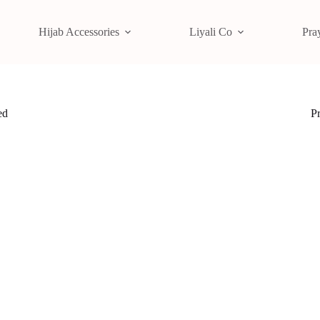
Hijab Accessories
Liyali Co
Pra
ed
P