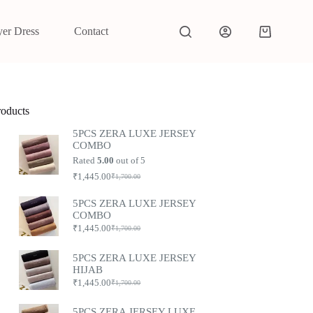
yer Dress
Contact
roducts
5PCS ZERA LUXE JERSEY
COMBO
Rated
5.00
out of 5
₹
1,445.00
₹
1,700.00
5PCS ZERA LUXE JERSEY
COMBO
₹
1,445.00
₹
1,700.00
5PCS ZERA LUXE JERSEY
HIJAB
₹
1,445.00
₹
1,700.00
5PCS ZERA JERSEY LUXE