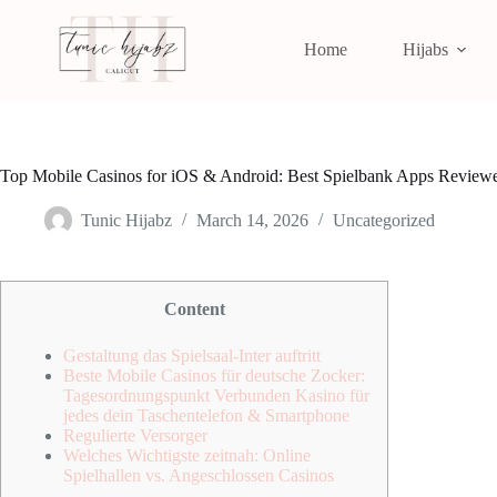
Home
Hijabs
Top Mobile Casinos for iOS & Android: Best Spielbank Apps Review
Tunic Hijabz
March 14, 2026
Uncategorized
Content
Gestaltung das Spielsaal-Inter auftritt
Beste Mobile Casinos für deutsche Zocker:
Tagesordnungspunkt Verbunden Kasino für
jedes dein Taschentelefon & Smartphone
Regulierte Versorger
Welches Wichtigste zeitnah: Online
Spielhallen vs. Angeschlossen Casinos