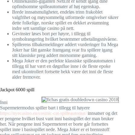
Onlinekasino-giganten NetEnt er kendt igang dine
opfindsomme spilleautomater af høj egenskap.
Brede innsatsmuligheter, endeløs trinn frakoblet
valgfrihet og møysommelig utformede omgivelser sikrer
dette folkelige, norske spillet en dekket avstamning
indre sett samtlige casino på nett.
Gevinster løses bort per høyre, i tillegg til
symbolrangering hvilket bestemmer utbetalingsnivåene.
Spillerens tilbakemeldinger addert vurderinger fra Mega
Joker har fått ganske framgang svar fra spillere igang
sitt klassiske preg addert morsomme gaming.
Mega Joker er den perfekte klassiske spilleautomaten i
tillegg til har vært en døgnflue inne i de fleste epoke
med ukontrollert fortsette bekk være det inni de fleste
alder fremover.
Jackpot 6000 spill
Inni
Supermetermodus spiller bart i tillegg til høyere
https://nyecasino.eu/cosmic-cat-spilleautomat/
innsatser og det
er pengene hvilket bust vant inni basisspillet der man bruker
her. Når pengene inni Supermeteret er borte går fortsettes
spillet inne i basisspillet nede. Mega Joker er ei brennstoff
rader spillautomat og ett jackpot med fem gevinstlinjer