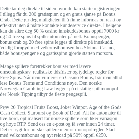
Dette tar deg direkte til siden hvor du kan starte registreringen.
I tillegg får du 200 gratisspinn og en gratis sjanse på Bonus
Crab. Dette gir deg muligheten til å finne informasjon raskt og
effektivt uten å måtte kontakte kundeservice direkte. I helgene
kan du sikre deg 50 % casino innskuddsbonus opptil 7000 kr
og 50 free spins til spilleautomater på nett. Bonuspenger,
bonus crab og 20 free spins legges til direkte på innskudd.
Veldig fornøyd med velkomstbonusen hos Slotuna Casino,
både bonuspengene og gratisspinn gjorde starten morsom.
Mange spillere foretrekker bonuser med lavere
omsetningskrav, realistiske tidsfrister og tydelige regler for
Free Spins. Når man vurderer en Casino Bonus, bør man alltid
lese Bonus Terms and Conditions nøye. Den norske
Norwegian Gambling Law bygger på et statlig spillmonopol
der Norsk Tipping tilbyr de fleste pengespill.
Prøv 20 Tropical Fruits Boost, Joker Winpot, Age of the Gods
Cash Collect, Starburst og Book of Dead. Alt fra automater til
live-bord, optimalisert for norske spillere som liker variasjon
og høye RTP. Send oss en e-post og få svar innen 24 timer.
Det er trygt for norske spillere utenfor monopolregler. Start
med velkomstbonus og nyt reload på 50% opptil €250.