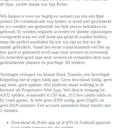
de fijne, zachte smaak van Spa Reine.
Wij danken u voor uw begrip en wensen jou een een fijne
zomer! De communicatie was helder, er werd snel geschakeld
en we voelden ons gedurende het hele proces betrokken en
gehoord. Er werden originele accenten en slimme oplossingen
voorgesteld waar we zelf nooit aan gedacht zouden hebben,
maar die perfect aansluiten bij wie wij zijn en hoe we de
ruimte gebruiken. Vanaf het eerste contactmoment viel het op
hoe goed er geluisterd werd naar onze wensen en levensstijl.
Ze luisterden goed naar onze wensen en vertaalden deze naar
gedetailleerde plannen en prachtige 3D renders.
Stortingen verlopen via Instant Bank Transfer, een beveiligde
koppeling met je eigen bank app. Geen download nodig, geen
app store, geen updates. Het platform draait volledig in de
browser als Progressive Web App. Wel directe toegang tot
4.832 spellen, waaronder 4.150 slots, 315 live casino tafels en
82 crash games. Je hebt geen iDIN nodig, geen DigiD, en
geen BSN-nummer. Een account aanmaken duurt minder dan
2 minuten.
Download de Roby app op je iOS of Android apparaat
voor snelle toegang tot alle spellen.