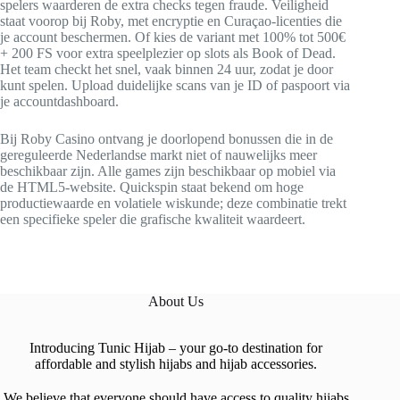
spelers waarderen de extra checks tegen fraude. Veiligheid
staat voorop bij Roby, met encryptie en Curaçao-licenties die
je account beschermen. Of kies de variant met 100% tot 500€
+ 200 FS voor extra speelplezier op slots als Book of Dead.
Het team checkt het snel, vaak binnen 24 uur, zodat je door
kunt spelen. Upload duidelijke scans van je ID of paspoort via
je accountdashboard.
Bij Roby Casino ontvang je doorlopend bonussen die in de
gereguleerde Nederlandse markt niet of nauwelijks meer
beschikbaar zijn. Alle games zijn beschikbaar op mobiel via
de HTML5-website. Quickspin staat bekend om hoge
productiewaarde en volatiele wiskunde; deze combinatie trekt
een specifieke speler die grafische kwaliteit waardeert.
About Us
Introducing Tunic Hijab – your go-to destination for
affordable and stylish hijabs and hijab accessories.
We believe that everyone should have access to quality hijabs