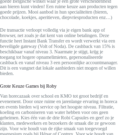
goede Belgische winkel waar je een grote verscheidenheid
aan bieren kunt vinden! Een ruime keuze aan producten tegen
goede prijzen. Mooi aanbod in hun specialiteiten (bieren,
chocolade, koekjes, aperitieven, diepvriesproducten enz…)
De transactie verloopt volledig via je eigen bank app of
browser, net zoals je dat kent van online betalingen. Deze
functie heet Instant Bank Transfer en wordt verwerkt via een
beveiligde gateway (Volt of Noda). De cashback van 15% is
beschikbaar vanaf niveau 3. Naarmate je stijgt, krijg je
toegang tot hogere opnamelimieten, gepersonaliseerde
cashback en vanaf niveau 3 een persoonlijke accountmanager.
Dit is een vangnet dat lokale aanbieders niet mogen of willen
bieden.
Grote Keuze Games bij Roby
Van horecazaak over school en KMO tot groot bedrijf en
evenement. Door onze ruime en jarenlange ervaring in horeca
en events bieden wij service op het hoogste niveau. Filtratie,
koeling en carboniseren van water hebben voor ons geen
geheimen. Kies één van de drie Robi Capsules en geef zo je
klanten, medewerkers en bezoekers de smaak die ze gewoon
zijn. Voor wie houdt van de rijke smaak van toegevoegd
magnesium zoals bij Hépar of Contrex. Voor wie houdt van