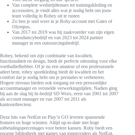
Van complete wedstrijdtenues tot trainingskleding en
accessoires, je vindt alles wat je nodig hebt om jouw
team volledig in Robey uit te rusten
Zo ben je snel weer in je Roby-account met Gates of
Olympus.
Van 2017 tot 2019 was hij zaakvoerder van zijn eigen
consultancybedrijf en van 2023 tot 2024 partner
manager in een outsourcingsbedrijf.
Robey, bekend om zijn combinatie van kwaliteit,
functionaliteit en design, biedt de perfecte uitrusting voor elke
voetballiefhebber. Of je nu een amateur of een professionele
atleet bent, robey sportkleding biedt de kwaliteit en het
comfort dat je nodig hebt om je prestaties te verbeteren.
Hogere niveaus bieden ook toegang tot een persoonlijke
accountmanager en versnelde verwerkingstijden. Nadien ging
hij aan de slag bij hr-bedrijf SD Worx, eerst van 2001 tot 2007
als account manager en van 2007 tot 2011 als
kantoordirecteur.
Deze hits van NetEnt en Play’n GO leveren spannende
features en hoge winsten. Altijd up-to-date met hoge
uitbetalingspercentages voor betere kansen. Roby biedt een
enorme bibliotheek met games van topproviders als NetEnt,