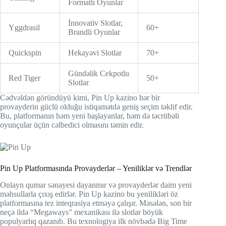
Formatlı Oyunlar
İnnovativ Slotlar,
Yggdrasil
60+
Brandli Oyunlar
Quickspin
Hekayəvi Slotlar
70+
Gündəlik Cekpotlu
Red Tiger
50+
Slotlar
Cədvəldən göründüyü kimi, Pin Up kazino hər bir
provayderin güclü olduğu istiqamətdə geniş seçim təklif edir.
Bu, platformanın həm yeni başlayanlar, həm də təcrübəli
oyunçular üçün cəlbedici olmasını təmin edir.
Pin Up Platformasında Provayderlər – Yeniliklər və Trendlər
Onlayn qumar sənayesi dayanmır və provayderlər daim yeni
məhsullarla çıxış edirlər. Pin Up kazino bu yenilikləri öz
platformasına tez inteqrasiya etməyə çalışır. Məsələn, son bir
neçə ildə “Megaways” mexanikası ilə slotlar böyük
populyarlıq qazanıb. Bu texnologiya ilk növbədə Big Time