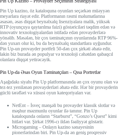
Pin Up Kazino – Provayder Seçiminin Strategiyası
Pin Up kazino, öz kataloquna oyunları seçərkən müəyyən
meyarlara riayət edir. Platformanın rəsmi məlumatlarına
əsasən, əsas diqqət beynəlxalq lisenziyalara malik, yüksək
RTP (oyunçuya qaytarılma faizi) göstəriciləri təqdim edən və
innovativ texnologiyalardan istifadə edən provayderlərə
yönəlib. Məsələn, bir çox təminatçının oyunlarında RTP 96%-
dən yuxarı olur ki, bu da beynəlxalq standartlara uyğundur.
Pin Up-un provayder portfeli 50-dən çox şirkəti əhatə edir,
lakin biz burada ən populyar və texnoloji cəhətdən qabaqcıl
olanlara diqqət yetirəcəyik.
Pin Up-da Əsas Oyun Təminatçıları – Qısa Portretlər
Aşağıdakı siyahı Pin Up platformasında ən çox oyunu olan və
tez-tez yenilənən provayderləri əhatə edir. Hər bir provayderin
güclü tərəfləri və xüsusi oyun kateqoriyaları var.
NetEnt – İsveç mənşəli bu provayder klassik slotlar və
məşhur məzmunlu oyunlar ilə tanınır. Pin Up
kataloqunda onların “Starburst”, “Gonzo’s Quest” kimi
hitləri var. Şirkət 1996-cı ildən fəaliyyət göstərir.
Microgaming – Onlayn kazino sənayesinin
pionerlərindən biri. Pin Up-da ən geniş proqressiv