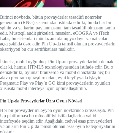
Birinci növbədə, bütün provayderlər təsadüfi nömrələr
generatoru (RNG) sistemindən istifadə edir ki, bu da hər bir
spinin və ya kartın paylanmasının tam təsadüfi olmasını təmin
edir. Müstəqil audit şirkətləri, məsələn, eCOGRA və iTech
Labs, bu sistemləri müntəzəm olaraq yoxlayır və nəticələri
açıq şəkildə dərc edir. Pin Up-da təmsil olunan provayderlərin
əksəriyyəti bu cür sertifikatlara malikdir.
İkincisi, mobil uyğunluq. Pin Up-un provayderlərinin demək
olar ki, hamısı HTML5 texnologiyasından istifadə edir. Bu o
deməkdir ki, oyunlar brauzerdə və mobil cihazlarda heç bir
əlavə proqram quraşdırmadan, eyni keyfiyyətlə işləyir.
Pragmatic Play və Play’n GO kimi provayderlərin oyunları
xüsusilə mobil interfeys üçün optimallaşdırılıb.
Pin Up-da Provayderlər Üzrə Oyun Növləri
Hər bir provayder müəyyən oyun növlərində ixtisaslaşıb. Pin
Up platforması bu müxtəlifliyi istifadəçilərinə vahid
interfeysdə təqdim edir. Aşağıdakı cədvəl əsas provayderləri
və onların Pin Up-da təmsil olunan əsas oyun kateqoriyalarını
göstərir.