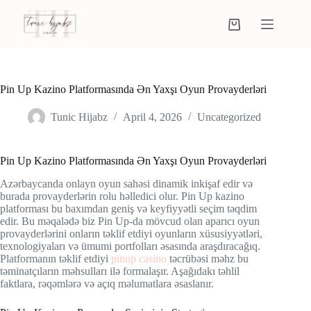
Pin Up Kazino Platformasında Ən Yaxşı Oyun Provayderləri
Tunic Hijabz
April 4, 2026
Uncategorized
Pin Up Kazino Platformasında Ən Yaxşı Oyun Provayderləri
Azərbaycanda onlayn oyun sahəsi dinamik inkişaf edir və
burada provayderlərin rolu həlledici olur. Pin Up kazino
platforması bu baxımdan geniş və keyfiyyətli seçim təqdim
edir. Bu məqalədə biz Pin Up-da mövcud olan aparıcı oyun
provayderlərini onların təklif etdiyi oyunların xüsusiyyətləri,
texnologiyaları və ümumi portfolları əsasında araşdıracağıq.
Platformanın təklif etdiyi
pinup casino
təcrübəsi məhz bu
təminatçıların məhsulları ilə formalaşır. Aşağıdakı təhlil
faktlara, rəqəmlərə və açıq məlumatlara əsaslanır.