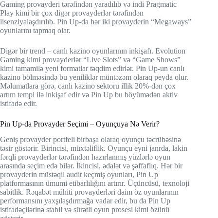
Gaming provayderi tərəfindən yaradılıb və indi Pragmatic
Play kimi bir çox digər provayderlər tərəfindən
lisenziyalaşdırılıb. Pin Up-da hər iki provayderin “Megaways”
oyunlarını tapmaq olar.
Digər bir trend – canlı kazino oyunlarının inkişafı. Evolution
Gaming kimi provayderlər “Live Slots” və “Game Shows”
kimi tamamilə yeni formatlar təqdim edirlər. Pin Up-un canlı
kazino bölməsində bu yeniliklər müntəzəm olaraq peyda olur.
Məlumatlara görə, canlı kazino sektoru illik 20%-dən çox
artım tempi ilə inkişaf edir və Pin Up bu böyümədən aktiv
istifadə edir.
Pin Up-da Provayder Seçimi – Oyunçuya Nə Verir?
Geniş provayder portfeli birbaşa olaraq oyunçu təcrübəsinə
təsir göstərir. Birincisi, müxtəliflik. Oyunçu eyni janrda, lakin
fərqli provayderlər tərəfindən hazırlanmış yüzlərlə oyun
arasında seçim edə bilər. İkincisi, ədalət və şəffaflıq. Hər bir
provayderin müstəqil audit keçmiş oyunları, Pin Up
platformasının ümumi etibarlılığını artırır. Üçüncüsü, texnoloji
sabitlik. Rəqabət mühiti provayderləri daim öz oyunlarının
performansını yaxşılaşdırmağa vadar edir, bu da Pin Up
istifadəçilərinə stabil və sürətli oyun prosesi kimi özünü