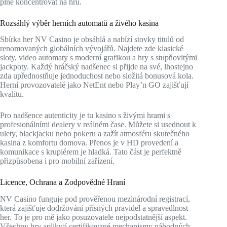
plně koncentrovat na hru.
Rozsáhlý výběr herních automatů a živého kasina
Sbírka her NV Casino je obsáhlá a nabízí stovky titulů od
renomovaných globálních vývojářů. Najdete zde klasické
sloty, video automaty s moderní grafikou a hry s stupňovitými
jackpoty. Každý hráčský nadšenec si přijde na své, lhostejno
zda upřednostňuje jednoduchost nebo složitá bonusová kola.
Herní provozovatelé jako NetEnt nebo Play’n GO zajišťují
kvalitu.
Pro nadšence autenticity je tu kasino s živými hrami s
profesionálními dealery v reálném čase. Můžete si usednout k
ulety, blackjacku nebo pokeru a zažít atmosféru skutečného
kasina z komfortu domova. Přenos je v HD provedení a
komunikace s krupiérem je hladká. Tato část je perfektně
přizpůsobena i pro mobilní zařízení.
Licence, Ochrana a Zodpovědné Hraní
NV Casino funguje pod prověřenou mezinárodní registrací,
která zajišťuje dodržování přísných pravidel a spravedlnost
her. To je pro mě jako posuzovatele nejpodstatnější aspekt.
Všechny hry aplikují certifikované mechanismy náhodných