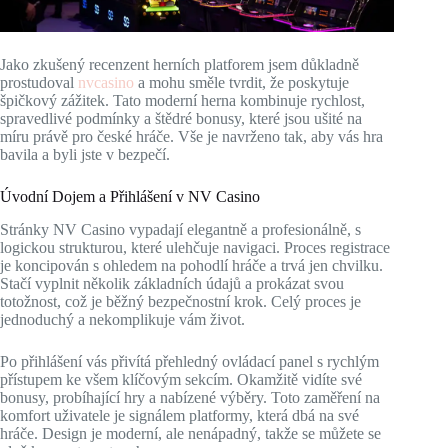
Jako zkušený recenzent herních platforem jsem důkladně
prostudoval
nvcasino
a mohu směle tvrdit, že poskytuje
špičkový zážitek. Tato moderní herna kombinuje rychlost,
spravedlivé podmínky a štědré bonusy, které jsou ušité na
míru právě pro české hráče. Vše je navrženo tak, aby vás hra
bavila a byli jste v bezpečí.
Úvodní Dojem a Přihlášení v NV Casino
Stránky NV Casino vypadají elegantně a profesionálně, s
logickou strukturou, které ulehčuje navigaci. Proces registrace
je koncipován s ohledem na pohodlí hráče a trvá jen chvilku.
Stačí vyplnit několik základních údajů a prokázat svou
totožnost, což je běžný bezpečnostní krok. Celý proces je
jednoduchý a nekomplikuje vám život.
Po přihlášení vás přivítá přehledný ovládací panel s rychlým
přístupem ke všem klíčovým sekcím. Okamžitě vidíte své
bonusy, probíhající hry a nabízené výběry. Toto zaměření na
komfort uživatele je signálem platformy, která dbá na své
hráče. Design je moderní, ale nenápadný, takže se můžete se