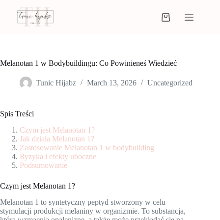
Melanotan 1 w Bodybuildingu: Co Powinieneś Wiedzieć
Tunic Hijabz
March 13, 2026
Uncategorized
Spis Treści
Czym jest Melanotan 1?
Jak działa Melanotan 1?
Zastosowanie Melanotan 1 w bodybuilding
Ryzyka i efekty uboczne
Podsumowanie
Czym jest Melanotan 1?
Melanotan 1 to syntetyczny peptyd stworzony w celu
stymulacji produkcji melaniny w organizmie. To substancja,
która wzmacnia opaleniznę, a także może przekładać się na