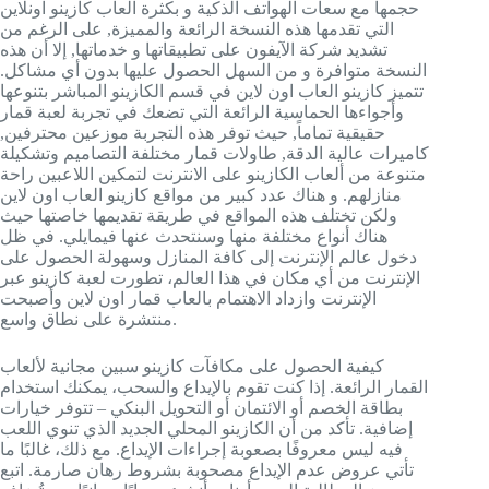
حجمها مع سعات الهواتف الذكية و بكثرة العاب كازينو اونلاين
التي تقدمها هذه النسخة الرائعة والمميزة, على الرغم من
تشديد شركة الآيفون على تطبيقاتها و خدماتها, إلا أن هذه
النسخة متوافرة و من السهل الحصول عليها بدون أي مشاكل.
تتميز كازينو العاب اون لاين في قسم الكازينو المباشر بتنوعها
وأجواءها الحماسية الرائعة التي تضعك في تجربة لعبة قمار
حقيقية تماماً, حيث توفر هذه التجربة موزعين محترفين,
كاميرات عالية الدقة, طاولات قمار مختلفة التصاميم وتشكيلة
متنوعة من ألعاب الكازينو على الانترنت لتمكين اللاعبين راحة
منازلهم. و هناك عدد كبير من مواقع كازينو العاب اون لاين
ولكن تختلف هذه المواقع في طريقة تقديمها خاصتها حيث
هناك أنواع مختلفة منها وسنتحدث عنها فيمايلي. في ظل
دخول عالم الإنترنت إلى كافة المنازل وسهولة الحصول على
الإنترنت من أي مكان في هذا العالم، تطورت لعبة كازينو عبر
الإنترنت وازداد الاهتمام بالعاب قمار اون لاين وأصبحت
منتشرة على نطاق واسع.
كيفية الحصول على مكافآت كازينو سبين مجانية لألعاب
القمار الرائعة. إذا كنت تقوم بالإيداع والسحب، يمكنك استخدام
بطاقة الخصم أو الائتمان أو التحويل البنكي – تتوفر خيارات
إضافية. تأكد من أن الكازينو المحلي الجديد الذي تنوي اللعب
فيه ليس معروفًا بصعوبة إجراءات الإيداع. مع ذلك، غالبًا ما
تأتي عروض عدم الإيداع مصحوبة بشروط رهان صارمة. اتبع