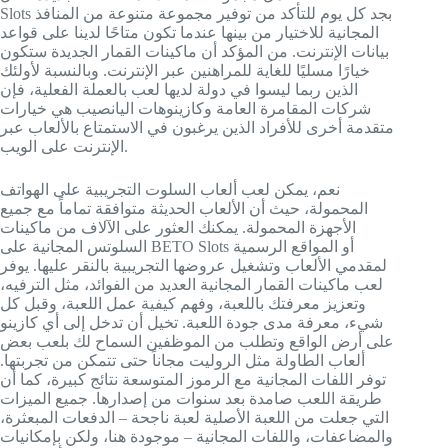
Slots بجد كل يوم للتأكد من توفير مجموعة متنوعة من المنافذ
المجانية للاختيار من بينها عندما تكون متاحًا لدينا على قواعد
بيانات الإنترنت. من المؤكد أن ماكينات القمار الجديدة ستكون
خيارًا مسليًا للغاية للمراهنين عبر الإنترنت. وبالنسبة لأولئك
الذين ربما ليسوا في دولة لديها لعب بالعملة الفعلية، فإن
شركات المقامرة العامة وكازينوهات اليانصيب هي خيارات
متقدمة أخرى للأفراد الذين يرغبون في الاستمتاع بالألعاب عبر
الإنترنت على الويب.
نعم، يمكن لعب ألعاب السلوت التجريبية على الهواتف
المحمولة، حيث أن الألعاب الحديثة متوافقة تماماً مع جميع
الأجهزة المحمولة. يمكنك العثور على الآلاف من ماكينات
السلوتس المجانية على BETO Slots أو المواقع الرسمية
لمقدمي الألعاب وتشغيل عروضها التجريبية بالنقر عليها. يوفر
لعب ماكينات القمار المجانية العديد من الفوائد، مثل الترفيه،
وتعزيز معرفتك باللعبة، وفهم كيفية عمل اللعبة، وقبل كل
شيء، معرفة مدى جودة اللعبة. تخيل أن تدخل إلى أي كازينو
على أرض الواقع وتطلب من الموظفين السماح لك بلعب بعض
ألعاب الطاولة مثل الروليت مجاناً حتى تتمكن من تجربتها.
توفر اللفات المجانية مع الرموز المتوسعة نتائج كبيرة، كما أن
طريقة اللعب صامدة بعد سنوات من إصدارها. جميع الميزات
التي جعلت من اللعبة الأصلية لعبة ناجحة – الدفعات المبعثرة،
والمضاعفات، واللفات المجانية – موجودة هنا، ولكن بإمكانيات