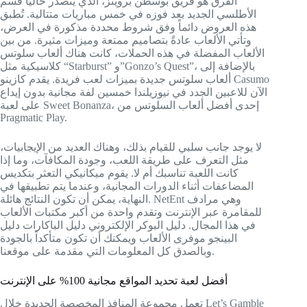
الفرق هو فريق بوسطن بروينز، الذي يتصدر حاليًا قسم
الأطلسي الجديد بعد فوزه في خمس مباريات متتالية. تُطبق
هذه العروض دائماً وفق شروط محددة مذكورة في العرض،
وتأتي الألعاب عادةً بتصاميم ممتعة وميزات مثيرة. من بين
الألعاب المفضلة في هذه الحملات، كانت هناك ألعاب سلوتس
كلاسيكية مثل “Starburst” و”Gonzo’s Quest”، بالإضافة إلى
ألعاب سلوتس جديدة بميزات لعب فريدة. يقدم كازينو Casumo
الآن للاعبين الجدد في نيوزيلندا خمسين لفة مجانية بدون إيداع
على لعبة Sweet Bonanza، إحدى أفضل ألعاب السلوتس من
Pragmatic Play.
لا يوجد جانب سلبي للقيام بذلك، وهناك العديد من الإيجابيات،
مثل التعرف على طريقة اللعب، وجودة المكافآت، وما إذا
كانت اللعبة تناسبك أم لا. يقوم ميكانيكي التعثر بتكديس
المضاعفات أثناء الدورات المجانية، وعندما يتم تطبيقها في
النهاية، يمكن أن تكون النتائج هائلة. NetEnt وهي مرادف
للمقامرة عبر الإنترنت وتقدم واحدة من أكبر مكتبات الألعاب
في هذا المجال. دليل البوكر الإلكتروني دليل الباكارات دليل
البينجو موفرى الألعاب ويمكنك أن تكون متأكداً بالجودة
وبالصدق كل المعلومات التي مقدمة على موقعنا.
أفضل لعبة تحديد المواقع مجانية 100% على الإنترنت
تعمل مجموعة المنافذ المخصصة الجديدة خلال Let’s Gamble