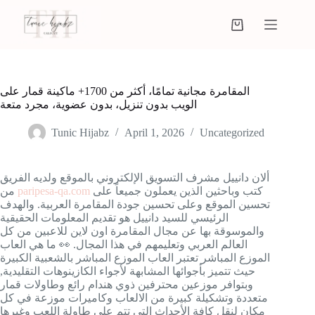
المقامرة مجانية تمامًا، أكثر من 1700+ ماكينة قمار على
الويب بدون تنزيل، بدون عضوية، مجرد متعة
Tunic Hijabz
April 1, 2026
Uncategorized
ألان دانييل مشرف التسويق الإلكتروني بالموقع ولديه الفريق
كتب وباحثين الذين يعملون جميعاً على
paripesa-qa.com
من
تحسين الموقع وعلى تحسين جودة المقامرة العربية. والهدف
الرئيسي للسيد دانييل هو تقديم المعلومات الحقيقية
والموسوقة بها عن مجال المقامرة اون لاين للاعبين من كل
العالم العربي وتعليمهم في هذا المجال. 👀 ما هي العاب
الموزع المباشر تعتبر العاب الموزع المباشر بالشعبية الكبيرة
حيث تتميز بأجوائها المشابهة لأجواء الكازينوهات التقليدية,
وبتوافر موزعين محترفين ذوي هندام رائع وطاولات قمار
متعددة وتشكيلة كبيرة من الالعاب وكاميرات موزعة في كل
مكان لنقل كافة الأحداث التي تتم على طاولة اللعب وغيرها