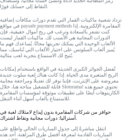
رمز المطالبة الجديد أدناه وأنشئ حسابًا مجانيًا، وستُضاف
النقاط إلى حسابك فورًا.
تزداد شعبية ماكينات القمار التي تقدم دورات مكافآت إضافية
في مواقع paysafe payment methods المقامرة الإلكترونية. إذا
كنت تشعر بالسعادة وترغب في ربح أموال حقيقية، فإن
الدورات المجانية هي الأنسب لك. ماكينات القمار ليست
الألعاب الوحيدة التي يمكنك تجربتها مجانًا. يُساعدك فهم ما
يُميز ألعاب السلوتس على اختيار الألعاب التي تُناسبك، مما
يُتيح لك الاستمتاع بتجربة لعب مثالية.
تُفضل الجوائز الكبرى الحديثة في الواقع باستخدام إمكانات
الربح المتغيرة مدى الحياة. إذا كانت هناك لعبة سلوت جديدة
معروضة على الإنترنت، فإننا نوفر لك تعديلًا ومراجعة مجانية
قابلة للتشغيل متاحة هنا، خلال Slotorama! تحتوي جميع هذه
الكازينوهات أيضًا على تطبيقات موثوقة لمؤسسات المقامرة
للاستمتاع بألعاب أسهل أثناء التنقل.
حوافز من شركات المقامرة بدون إيداع لامتلاك لعبة في
أستراليا: دورات مجانية ونقاط اشتراك.
انتقل مباشرةً إلى جدول المباريات الحالي واطلع على
المباريات القادمة لمعرفة أفضل طرق المراهنة. أحد هذه