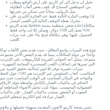
تخيل أن تدخل إلى أي كازينو على أرض الواقع وتطلب
من الموظفين السماح لك بلعب بعض ألعاب الطاولة
مثل الروليت مجاناً حتى تتمكن من تجربتها.
إذا توقفت البكرة التالية فقط عند الجائزة الكبرى، فلن
تتحرك نقطة التوقف التالية إلى أقصى اليسار.
يقدم كازينو Ignition مكافأة إعادة شحن منتظمة بنسبة
50% تصل إلى 1100 دولار، ويمكن للاعب واحد فقط
الحصول عليها؛ وهي مكافأة تُمنح بناءً على عدد مرات
اللعب.
تنوع هذه الميزات واسع النطاق ، حيث تقدم بعض الألعاب نوعًا
واحدًا من جولة المكافآت بينما قد يقدم البعض الآخر مجموعة
متنوعة. يتمثل أحد الجوانب الفريدة للكازينوهات على الإنترنت
التي تميزها في إضافات اللعب المستديرة المجانية الشهيرة –
ميزات حصرية توفر للاعبين إمكانية تحقيق المزيد من
المكاسب. العاب السلوتس عبر الإنترنت هي 100٪ حول الحظ
والتواجد في المكان المناسب في الوقت المناسب حيث يتم
التحكم في ماكينات القمار بالكامل بواسطة مولد الأرقام
العشوائية المحوسب. سواء كنت تتخيل الأضواء الساطعة أو
الصوت أو الشعور بسحب ماكينات القمار ، فإن ماكينات
القمار مرادفة لجو الكازينو لمعظم الناس.
تتميز نسخة كازينو الآيفون المقدمة بسهولة تحميلها و بتلاؤم