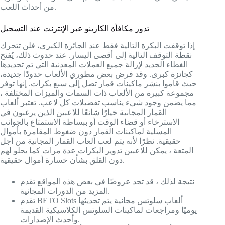
من أحداث اللعب.
تدور مكافأة الكازينو عبر الإنترنت عند التسجيل
إذا توقفت البكرة التالية فقط عند الجائزة الكبرى، فلن تتحرك
نقطة التوقف التالية إلى أقصى اليسار. عند حدوث ذلك، يُفتح
الغطاء الجديد لإزالة جميع العملات المعدنية التي تم تحديدها
كجائزة كبرى. وقد فرض بعض مطوري الألعاب حدودًا جديدة،
حيث قاموا بنشر ماكينات قمار تصل إلى سبع بكرات. إنها توفر
مجموعة كبيرة من الألعاب ذات السمات والميزات المختلفة ،
مما يضمن وجود شيء يناسب تفضيلات كل لاعب. تعتبر ألعاب
القمار المجانية خيارًا شائعًا للاعبين الذين يرغبون في
الاسترخاء أو قضاء الوقت أو ببساطة الاستمتاع بالجوانب
المسلية لماكينات القمار دون ضغوط المقامرة بأموال
حقيقية. نظرًا لأنه يتم لعب ألعاب القمار المجانية من أجل
المتعة ، يمكن للاعبين تدوير البكرات عدة مرات كما يحلو لهم
دون القلق بشأن خسارة أموال حقيقية.
نتيجة لذلك ، قد تجد عروضًا في بعض هذه المواقع تقدم
المزيد من الدورات المجانية.
تقدم BETO Slots ألعاب سلوتس مجانية يتم تحديثها
يوميًا ومراجعات لماكينات السلوتس الكلاسيكية القديمة
وأحدث الإصدارات.