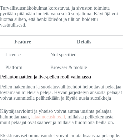
Turvallisuusnäkökulmat korostuvat, ja sivuston toiminta
pyritään pitämään luotettavana sekä suojattuna. Käyttäjä voi
luottaa siihen, että henkilötiedot ja tilit on hoidettu
vastuullisesti.
Feature
Details
License
Not specified
Platform
Browser & mobile
Peliautomaattien ja live-pelien rooli valinnassa
Pelien hakeminen ja suodatusvaihtoehdot helpottavat pelaajaa
löytämään mieleisiä pelejä. Hyvän järjestelyn ansiosta pelaajat
voivat suunnitella pelihetkiään ja löytää uusia suosikkeja
Käyttäjäarviointi ja yhteisö voivat auttaa uusinta pelaajaa
hahmottamaan,
lataamocasinos.fi
, millaista pelikokemusta
muut pelaajat ovat saaneet ja millaisia huomioita heillä on.
Eksklusiiviset ominaisuudet voivat tarjota lisäarvoa pelaajille.