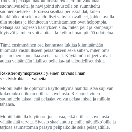
Tulevan pelaajan näkökulmasta rekisteröinti vaikuttaa
suoraviivaiselta, ja navigointi sivustolla on suunniteltu
suomenkieliseksi. Prosessi sisältää peruskohdat, kuten
henkilötiedot sekä mahdolliset vahvistusvaiheet, joiden avulla
tilin suojaus ja identiteetin varmistaminen ovat helpompia.
Pelaaja saa nopeasti käsityksen siitä, miten pelit ja kampanjat
löytyvät ja miten voit aloittaa kokeilun ilman pitkää odottelua.
Tämä ensimmäinen osa kannustaa lukijaa kiinnittämään
huomiota vastuulliseen pelaamiseen sekä siihen, miten oma
pelaaminen kannattaa asettaa rajat. Käytännön ohjeet voivat
auttaa välttämään liialliset peliaika- tai taloudelliset riskit.
Rekisteröitymisprosessi: yleinen kuvaus ilman
yksityiskohtaisia vaiheita
Mobiililaitteille optimoitu käyttöliittymä mahdollistaa sujuvan
kokemuksen ilman erillistä sovellusta. Responsiivinen
suunnittelu takaa, että pelaajat voivat pelata missä ja milloin
tahansa.
Mobiililaitteilla käyttö on joustavaa, eikä erillistä sovellusta
välttämättä tarvita. Sivusto skaalautuu pienille näyttöko’oille ja
tarjoaa saumattoman pääsyn pelipaikoille sekä pelaajatilille.