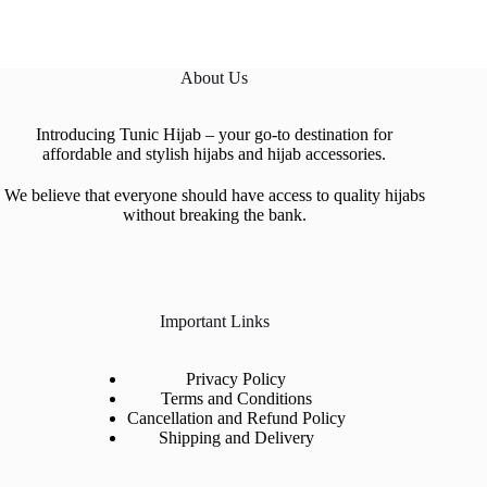
About Us
Introducing Tunic Hijab – your go-to destination for
affordable and stylish hijabs and hijab accessories.
We believe that everyone should have access to quality hijabs
without breaking the bank.
Important Links
Privacy Policy
Terms and Conditions
Cancellation and Refund Policy
Shipping and Delivery