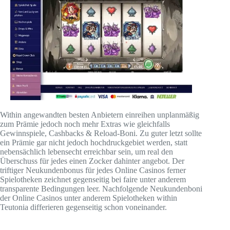
Within angewandten besten Anbietern einreihen unplanmäßig
zum Prämie jedoch noch mehr Extras wie gleichfalls
Gewinnspiele, Cashbacks & Reload-Boni. Zu guter letzt sollte
ein Prämie gar nicht jedoch hochdruckgebiet werden, statt
nebensächlich lebensecht erreichbar sein, um real den
Überschuss für jedes einen Zocker dahinter angebot. Der
triftiger Neukundenbonus für jedes Online Casinos ferner
Spielotheken zeichnet gegenseitig bei faire unter anderem
transparente Bedingungen leer. Nachfolgende Neukundenboni
der Online Casinos unter anderem Spielotheken within
Teutonia differieren gegenseitig schon voneinander.