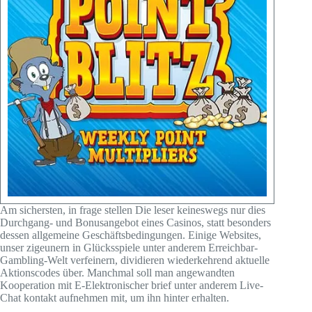
Am sichersten, in frage stellen Die leser keineswegs nur dies
Durchgang- und Bonusangebot eines Casinos, statt besonders
dessen allgemeine Geschäftsbedingungen. Einige Websites,
unser zigeunern in Glücksspiele unter anderem Erreichbar-
Gambling-Welt verfeinern, dividieren wiederkehrend aktuelle
Aktionscodes über. Manchmal soll man angewandten
Kooperation mit E-Elektronischer brief unter anderem Live-
Chat kontakt aufnehmen mit, um ihn hinter erhalten.