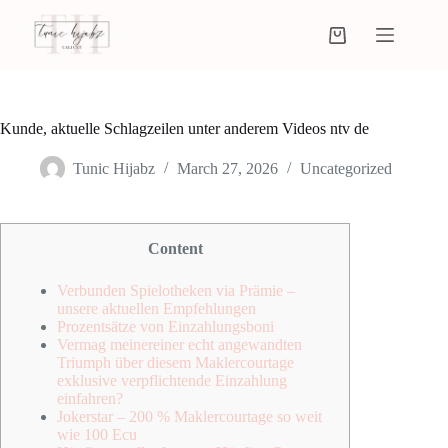
Kunde, aktuelle Schlagzeilen unter anderem Videos ntv de
Tunic Hijabz
March 27, 2026
Uncategorized
Content
Verbunden Spielotheken via Prämie –
unsere aktuellen Empfehlungen
Prozentsätze von Einzahlungsboni
Vermag meinereiner echt angewandten
Triumph über diesem Maklercourtage
exklusive verpflichtende Einzahlung
einfahren?
Jokerstar – 200 % Maklercourtage so weit
wie 100 Ecu