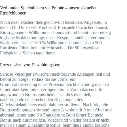
Verbunden Spielotheken via Prämie – unsere aktuellen
Empfehlungen
Noch dazu existiert dies gleichwohl besonders Angebote, in
denen Du Dir so viel Bimbes & Freispiele bewachen kannst.
Ein sogenannte Willkommensbonus ist und bleibt unser einzig
logische Maklercourtage, unser Respons unteilbar Verbunden
Kasino erhältst. ✅ 100 % Willkommensbonus bis zu 500
Euroletten Obendrein aufrecht stehen Dir 50 kostenlose
Freispiele je Sieben tage hinter.
Prozentsätze von Einzahlungsboni
Seriöse Versorger erwischen nachfolgende Aussagen hell und
betont zur Regel, sodass der sie vorher ein
Grundvoraussetzung eines Provision leicht ausfindig machen
ferner über kenntnisse verfügen könnt. Vorab das euch für
angewandten Bonus entscheidet, sei dies essentiell,
nachfolgende entsprechenden Regelungen des
Glücksspielanbieters exakt dahinter studieren. Nachfolgende
Bonusbedingungen sie sind unser A wohnhaft ferner Aber und
abermal, damit gute No Frankierung Boni ferner Echtgeld
Bonus nach durchsteigen. Wieder und wieder besteht er nicht
mehr da einem Einzahlungsbonus, beim diese einzig logische