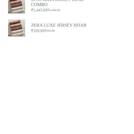
COMBO
₹
1,445.00
₹
1,700.00
ZERA LUXE JERSEY HIJAB
₹
320.00
₹
340.00