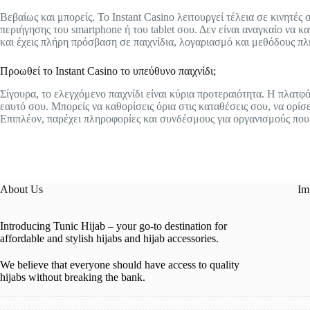
Βεβαίως και μπορείς. Το Instant Casino λειτουργεί τέλεια σε κινητέ
περιήγησης του smartphone ή του tablet σου. Δεν είναι αναγκαίο να 
και έχεις πλήρη πρόσβαση σε παιχνίδια, λογαριασμό και μεθόδους π
Προωθεί το Instant Casino το υπεύθυνο παιχνίδι;
Σίγουρα, το ελεγχόμενο παιχνίδι είναι κύρια προτεραιότητα. Η πλατφ
εαυτό σου. Μπορείς να καθορίσεις όρια στις καταθέσεις σου, να ορίσε
Επιπλέον, παρέχει πληροφορίες και συνδέσμους για οργανισμούς που υ
About Us
Im
Introducing Tunic Hijab – your go-to destination for
affordable and stylish hijabs and hijab accessories.
We believe that everyone should have access to quality
hijabs without breaking the bank.