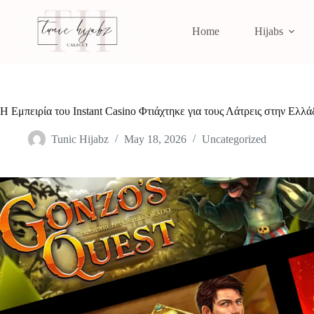
Home
Hijabs
Η Εμπειρία του Instant Casino Φτιάχτηκε για τους Λάτρεις στην Ελλ
Tunic Hijabz
May 18, 2026
Uncategorized