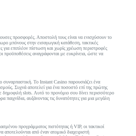
ρουσες προσφορές. Αποστολή τους είναι να ενισχύσουν το
όδωρο μπόνους στην εισαγωγική κατάθεση, τακτικές
ες για επιπλέον πίστωση και χωρίς χρέωση περιστροφές
ι οι προϋποθέσεις αναγράφονται με ευκρίνεια, ώστε να
 συναρπαστική. Το Instant Casino παρουσιάζει ένα
σμούς. Συχνά αποτελεί για ένα ποσοστό επί της πρώτης
 δημοφιλή slots. Αυτό το προνόμιο σου δίνει περισσότερο
ρα παιχνίδια, αυξάνοντας τις δυνατότητες για μια μεγάλη
ασμένου προγράμματος πιστότητας ή VIP, οι τακτικοί
α αποτελούνται από έναν ατομικό διαχειριστή