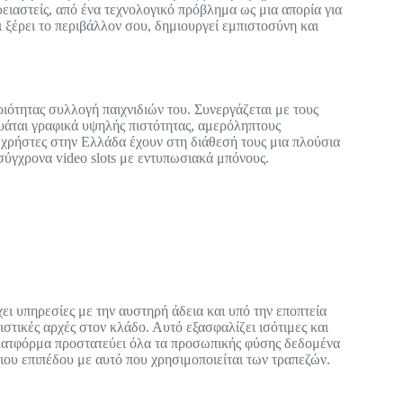
ειαστείς, από ένα τεχνολογικό πρόβλημα ως μια απορία για
 ξέρει το περιβάλλον σου, δημιουργεί εμπιστοσύνη και
οιότητας συλλογή παιχνιδιών του. Συνεργάζεται με τους
υάται γραφικά υψηλής πιστότητας, αμερόληπτους
 χρήστες στην Ελλάδα έχουν στη διάθεσή τους μια πλούσια
 σύγχρονα video slots με εντυπωσιακά μπόνους.
χει υπηρεσίες με την αυστηρή άδεια και υπό την εποπτεία
ιστικές αρχές στον κλάδο. Αυτό εξασφαλίζει ισότιμες και
πλατφόρμα προστατεύει όλα τα προσωπικής φύσης δεδομένα
ου επιπέδου με αυτό που χρησιμοποιείται των τραπεζών.