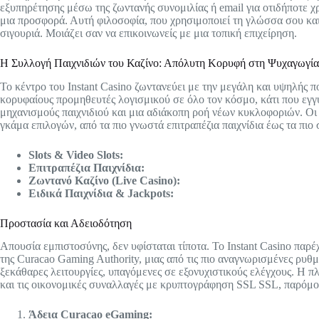
εξυπηρέτησης μέσω της ζωντανής συνομιλίας ή email για οτιδήποτε χρ
μια προσφορά. Αυτή φιλοσοφία, που χρησιμοποιεί τη γλώσσα σου και
σιγουριά. Μοιάζει σαν να επικοινωνείς με μια τοπική επιχείρηση.
Η Συλλογή Παιχνιδιών του Καζίνο: Απόλυτη Κορυφή στη Ψυχαγωγία
Το κέντρο του Instant Casino ζωντανεύει με την μεγάλη και υψηλής π
κορυφαίους προμηθευτές λογισμικού σε όλο τον κόσμο, κάτι που εγγ
μηχανισμούς παιχνιδιού και μια αδιάκοπη ροή νέων κυκλοφοριών. Οι
γκάμα επιλογών, από τα πιο γνωστά επιτραπέζια παιχνίδια έως τα πιο
Slots & Video Slots:
Επιτραπέζια Παιχνίδια:
Ζωντανό Καζίνο (Live Casino):
Ειδικά Παιχνίδια & Jackpots:
Προστασία και Αδειοδότηση
Απουσία εμπιστοσύνης, δεν υφίσταται τίποτα. Το Instant Casino παρέ
της Curacao Gaming Authority, μιας από τις πιο αναγνωρισμένες ρυθμ
ξεκάθαρες λειτουργίες, υπαγόμενες σε εξονυχιστικούς ελέγχους. Η 
και τις οικονομικές συναλλαγές με κρυπτογράφηση SSL SSL, παρόμοι
Άδεια Curacao eGaming: