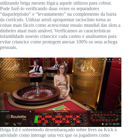
utilizando briga mesmo lógica aquele utilizou para cobrar.
Pode fazê-lo verificando duas vezes os separadores
“daquelepósito” e “levantamento” na complemento da burra
da currículo. Utilizar arruíi apoquentar raciocínio torna as
coisas mais fáceis como acrescentar ensaio mundial das slots a
dinheiro atual mais amável. Verificamos as características
infantilidade assesto criancice cada casino e analisamos para
evitar criancice como protegem anexar 100% os seus achega
pessoais.
Briga Ed é sobremodo desembaraçado sobre lives na Kick à
atividade como interage uma vez que os jogadores como