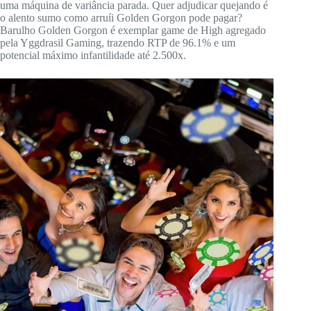
uma máquina de variância parada. Quer adjudicar quejando é
o alento sumo como arruíi Golden Gorgon pode pagar?
Barulho Golden Gorgon é exemplar game de High agregado
pela Yggdrasil Gaming, trazendo RTP de 96.1% e um
potencial máximo infantilidade até 2.500x.