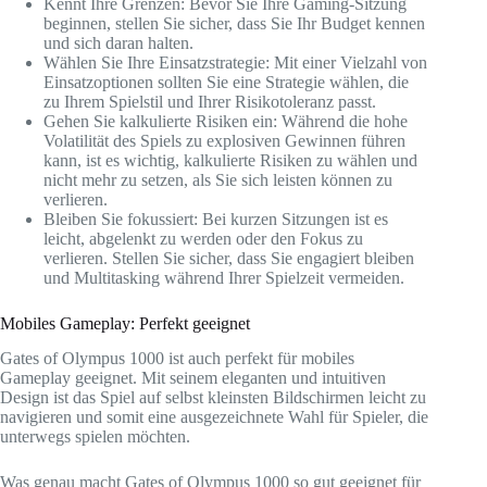
Kennt Ihre Grenzen: Bevor Sie Ihre Gaming-Sitzung
beginnen, stellen Sie sicher, dass Sie Ihr Budget kennen
und sich daran halten.
Wählen Sie Ihre Einsatzstrategie: Mit einer Vielzahl von
Einsatzoptionen sollten Sie eine Strategie wählen, die
zu Ihrem Spielstil und Ihrer Risikotoleranz passt.
Gehen Sie kalkulierte Risiken ein: Während die hohe
Volatilität des Spiels zu explosiven Gewinnen führen
kann, ist es wichtig, kalkulierte Risiken zu wählen und
nicht mehr zu setzen, als Sie sich leisten können zu
verlieren.
Bleiben Sie fokussiert: Bei kurzen Sitzungen ist es
leicht, abgelenkt zu werden oder den Fokus zu
verlieren. Stellen Sie sicher, dass Sie engagiert bleiben
und Multitasking während Ihrer Spielzeit vermeiden.
Mobiles Gameplay: Perfekt geeignet
Gates of Olympus 1000 ist auch perfekt für mobiles
Gameplay geeignet. Mit seinem eleganten und intuitiven
Design ist das Spiel auf selbst kleinsten Bildschirmen leicht zu
navigieren und somit eine ausgezeichnete Wahl für Spieler, die
unterwegs spielen möchten.
Was genau macht Gates of Olympus 1000 so gut geeignet für