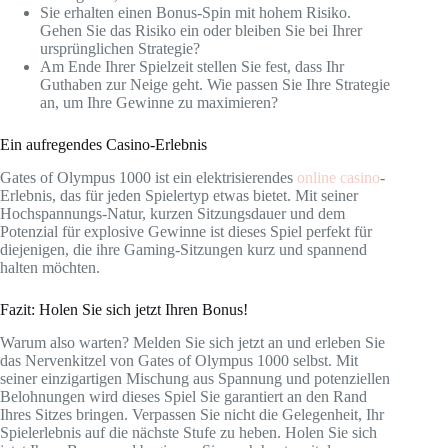
Sie erhalten einen Bonus-Spin mit hohem Risiko.
Gehen Sie das Risiko ein oder bleiben Sie bei Ihrer
ursprünglichen Strategie?
Am Ende Ihrer Spielzeit stellen Sie fest, dass Ihr
Guthaben zur Neige geht. Wie passen Sie Ihre Strategie
an, um Ihre Gewinne zu maximieren?
Ein aufregendes Casino-Erlebnis
Gates of Olympus 1000 ist ein elektrisierendes
online casino
-
Erlebnis, das für jeden Spielertyp etwas bietet. Mit seiner
Hochspannungs-Natur, kurzen Sitzungsdauer und dem
Potenzial für explosive Gewinne ist dieses Spiel perfekt für
diejenigen, die ihre Gaming-Sitzungen kurz und spannend
halten möchten.
Fazit: Holen Sie sich jetzt Ihren Bonus!
Warum also warten? Melden Sie sich jetzt an und erleben Sie
das Nervenkitzel von Gates of Olympus 1000 selbst. Mit
seiner einzigartigen Mischung aus Spannung und potenziellen
Belohnungen wird dieses Spiel Sie garantiert an den Rand
Ihres Sitzes bringen. Verpassen Sie nicht die Gelegenheit, Ihr
Spielerlebnis auf die nächste Stufe zu heben. Holen Sie sich