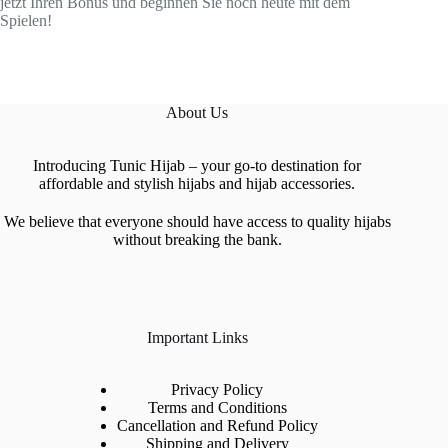
jetzt Ihren Bonus und beginnen Sie noch heute mit dem
Spielen!
About Us
Introducing Tunic Hijab – your go-to destination for
affordable and stylish hijabs and hijab accessories.
We believe that everyone should have access to quality hijabs
without breaking the bank.
Important Links
Privacy Policy
Terms and Conditions
Cancellation and Refund Policy
Shipping and Delivery