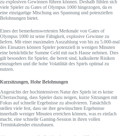
zu explosiven Gewinnen führen können. Deshalb fühlen sich
viele Spieler zu Gates of Olympus 1000 hingezogen, da es
eine einzigartige Mischung aus Spannung und potenziellen
Belohnungen bietet.
Eines der bemerkenswertesten Merkmale von Gates of
Olympus 1000 ist seine Fähigkeit, explosive Gewinne zu
liefern. Mit einer maximalen Auszahlung von bis zu 5.000-mal
des Einsatzes können Spieler potenziell in wenigen Minuten
eine beträchtliche Summe Geld mit nach Hause nehmen. Dies
gilt besonders für Spieler, die bereit sind, kalkulierte Risiken
einzugehen und die hohe Volatilität des Spiels optimal zu
nutzen.
Kurzsitzungen, Hohe Belohnungen
Angesichts der hochintensiven Natur des Spiels ist es keine
Überraschung, dass Spieler dazu neigen, kurze Sitzungen mit
Fokus auf schnelle Ergebnisse zu absolvieren. Tatsächlich
stellen viele fest, dass sie ihre gewünschten Ergebnisse
innerhalb weniger Minuten erreichen können, was es einfach
macht, eine schnelle Gaming-Session in ihren vollen
Terminkalender einzubauen.