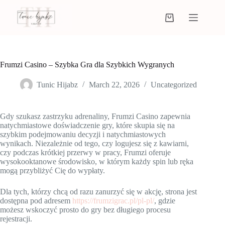
Frumzi Casino – Szybka Gra dla Szybkich Wygranych
Tunic Hijabz
March 22, 2026
Uncategorized
Gdy szukasz zastrzyku adrenaliny, Frumzi Casino zapewnia
natychmiastowe doświadczenie gry, które skupia się na
szybkim podejmowaniu decyzji i natychmiastowych
wynikach. Niezależnie od tego, czy logujesz się z kawiarni,
czy podczas krótkiej przerwy w pracy, Frumzi oferuje
wysokooktanowe środowisko, w którym każdy spin lub ręka
mogą przybliżyć Cię do wypłaty.
Dla tych, którzy chcą od razu zanurzyć się w akcję, strona jest
dostępna pod adresem
https://frumzigrac.pl/pl-pl/
, gdzie
możesz wskoczyć prosto do gry bez długiego procesu
rejestracji.