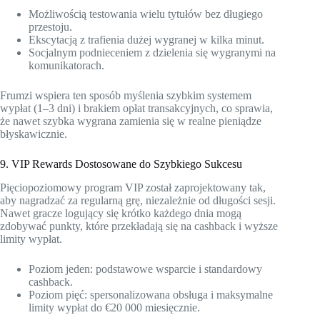
Możliwością testowania wielu tytułów bez długiego
przestoju.
Ekscytacją z trafienia dużej wygranej w kilka minut.
Socjalnym podnieceniem z dzielenia się wygranymi na
komunikatorach.
Frumzi wspiera ten sposób myślenia szybkim systemem
wypłat (1–3 dni) i brakiem opłat transakcyjnych, co sprawia,
że nawet szybka wygrana zamienia się w realne pieniądze
błyskawicznie.
9. VIP Rewards Dostosowane do Szybkiego Sukcesu
Pięciopoziomowy program VIP został zaprojektowany tak,
aby nagradzać za regularną grę, niezależnie od długości sesji.
Nawet gracze logujący się krótko każdego dnia mogą
zdobywać punkty, które przekładają się na cashback i wyższe
limity wypłat.
Poziom jeden: podstawowe wsparcie i standardowy
cashback.
Poziom pięć: spersonalizowana obsługa i maksymalne
limity wypłat do €20 000 miesięcznie.