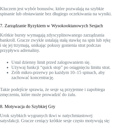
Kluczem jest wybór bonusów, które pozwalają na szybkie
spinanie lub obstawianie bez długiego oczekiwania na wyniki.
7. Zarządzanie Ryzykiem w Wysokooktanowych Sesjach
Krótkie bursty wymagają zdyscyplinowanego zarządzania
bankroll. Gracze zwykle ustalają stałą stawkę na spin lub rękę
i się jej trzymają, unikając pokusy gonienia strat podczas
przypływu adrenaliny.
Ustal dzienny limit przed zalogowaniem się.
Używaj funkcji “quick stop” po osiągnięciu limitu strat.
Zrób mikro-przerwy po każdym 10–15 spinach, aby
zachować koncentrację.
Takie podejście sprawia, że sesje są przyjemne i zapobiega
zmęczeniu, które może prowadzić do żalu.
8. Motywacja do Szybkiej Gry
Urok szybkich wygranych tkwi w natychmiastowej
satysfakcji. Gracze ceniący krótkie sesje często motywują się: