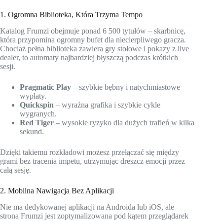
1. Ogromna Biblioteka, Która Trzyma Tempo
Katalog Frumzi obejmuje ponad 6 500 tytułów – skarbnicę,
która przypomina ogromny bufet dla niecierpliwego gracza.
Chociaż pełna biblioteka zawiera gry stołowe i pokazy z live
dealer, to automaty najbardziej błyszczą podczas krótkich
sesji.
Pragmatic Play
– szybkie bębny i natychmiastowe
wypłaty.
Quickspin
– wyraźna grafika i szybkie cykle
wygranych.
Red Tiger
– wysokie ryzyko dla dużych trafień w kilka
sekund.
Dzięki takiemu rozkładowi możesz przełączać się między
grami bez tracenia impetu, utrzymując dreszcz emocji przez
całą sesję.
2. Mobilna Nawigacja Bez Aplikacji
Nie ma dedykowanej aplikacji na Androida lub iOS, ale
strona Frumzi jest zoptymalizowana pod kątem przeglądarek