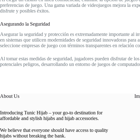
preferencias de juego. Una gama variada de videojuegos mejora la expe
disfrute y posibles éxitos.
Asegurando la Seguridad
Asegurar la seguridad y protección es extremadamente importante al i
en sistemas que utilicen modernidades de seguridad innovadoras para a
seleccione empresas de juego con términos transparentes en relación con
Al tomar estas medidas de seguridad, jugadores pueden disfrutar de lo
potenciales peligros, desarrollando un entorno de juegos de computador
About Us
Im
Introducing Tunic Hijab – your go-to destination for
affordable and stylish hijabs and hijab accessories.
We believe that everyone should have access to quality
hijabs without breaking the bank.