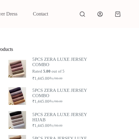
yer Dress
Contact
roducts
5PCS ZERA LUXE JERSEY
COMBO
Rated
5.00
out of 5
₹
1,445.00
₹
1,700.00
5PCS ZERA LUXE JERSEY
COMBO
₹
1,445.00
₹
1,700.00
5PCS ZERA LUXE JERSEY
HIJAB
₹
1,445.00
₹
1,700.00
5PCS ZERA JERSEY LUXE