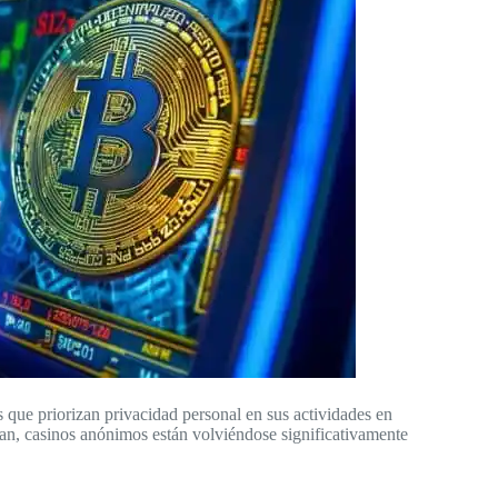
 que priorizan privacidad personal en sus actividades en
san, casinos anónimos están volviéndose significativamente