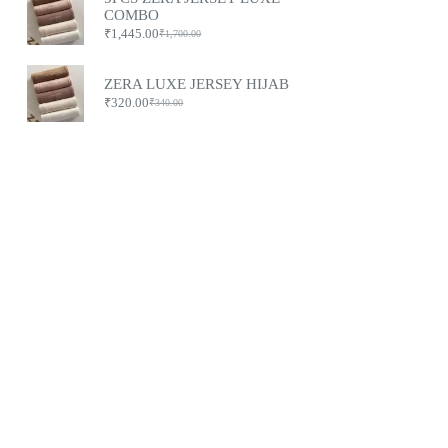
COMBO
₹
1,445.00
₹
1,700.00
ZERA LUXE JERSEY HIJAB
₹
320.00
₹
340.00