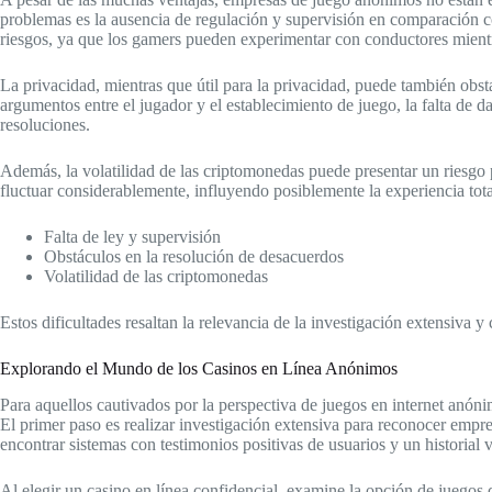
problemas es la ausencia de regulación y supervisión en comparación c
riesgos, ya que los gamers pueden experimentar con conductores mientr
La privacidad, mientras que útil para la privacidad, puede también obsta
argumentos entre el jugador y el establecimiento de juego, la falta de d
resoluciones.
Además, la volatilidad de las criptomonedas puede presentar un riesgo p
fluctuar considerablemente, influyendo posiblemente la experiencia tot
Falta de ley y supervisión
Obstáculos en la resolución de desacuerdos
Volatilidad de las criptomonedas
Estos dificultades resaltan la relevancia de la investigación extensiva 
Explorando el Mundo de los Casinos en Línea Anónimos
Para aquellos cautivados por la perspectiva de juegos en internet anón
El primer paso es realizar investigación extensiva para reconocer empr
encontrar sistemas con testimonios positivas de usuarios y un historial 
Al elegir un casino en línea confidencial, examine la opción de juegos 