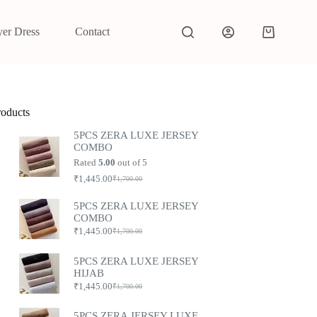
yer Dress
Contact
roducts
5PCS ZERA LUXE JERSEY
COMBO
Rated
5.00
out of 5
₹
1,445.00
₹
1,700.00
5PCS ZERA LUXE JERSEY
COMBO
₹
1,445.00
₹
1,700.00
5PCS ZERA LUXE JERSEY
HIJAB
₹
1,445.00
₹
1,700.00
5PCS ZERA JERSEY LUXE