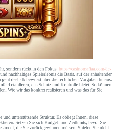
hr, sondern rückt in den Fokus,
https://casinomafiaa.com/de-
s und nachhaltiges Spielerlebnis die Basis, auf der anhaltender
 geht deshalb bewusst über die rechtlichen Vorgaben hinaus.
Umfeld etablieren, das Schutz und Kontrolle bietet. So können
n. Wie wir das konkret realisieren und was das für Sie
e und unterstützende Struktur. Es obliegt Ihnen, diese
ieren. Setzen Sie sich Budget- und Zeitlimits, bevor Sie
nvestment, die Sie zurückgewinnen müssen. Spielen Sie nicht