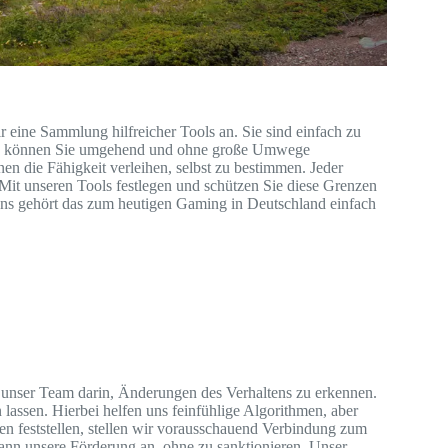
ir eine Sammlung hilfreicher Tools an. Sie sind einfach zu
lung können Sie umgehend und ohne große Umwege
n die Fähigkeit verleihen, selbst zu bestimmen. Jeder
Mit unseren Tools festlegen und schützen Sie diese Grenzen
 uns gehört das zum heutigen Gaming in Deutschland einfach
 unser Team darin, Änderungen des Verhaltens zu erkennen.
lassen. Hierbei helfen uns feinfühlige Algorithmen, aber
n feststellen, stellen wir vorausschauend Verbindung zum
 dann unsere Förderung an, ohne zu sanktionieren. Unser