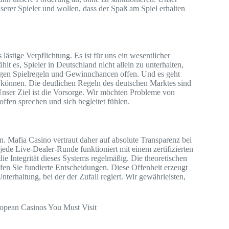
nserer Spieler und wollen, dass der Spaß am Spiel erhalten
lästige Verpflichtung. Es ist für uns ein wesentlicher
lt es, Spieler in Deutschland nicht allein zu unterhalten,
 legen Spielregeln und Gewinnchancen offen. Und es geht
 können. Die deutlichen Regeln des deutschen Marktes sind
 Unser Ziel ist die Vorsorge. Wir möchten Probleme von
offen sprechen und sich begleitet fühlen.
en. Mafia Casino vertraut daher auf absolute Transparenz bei
 jede Live-Dealer-Runde funktioniert mit einem zertifizierten
ie Integrität dieses Systems regelmäßig. Die theoretischen
en Sie fundierte Entscheidungen. Diese Offenheit erzeugt
terhaltung, bei der der Zufall regiert. Wir gewährleisten,