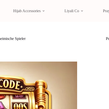
Hijab Accessories
Liyali Co
Pra
heimische Spieler
P