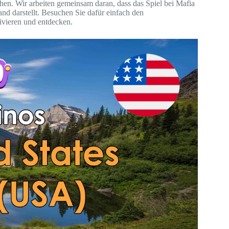
en. Wir arbeiten gemeinsam daran, dass das Spiel bei Mafia
and darstellt. Besuchen Sie dafür einfach den
ivieren und entdecken.