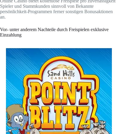
Online Casino bietet kostenlose Freispiele pro zuverlässigkeit
Spieler und Stammkunden sinnvoll von Bekannte
persönlichkeit-Programmen ferner sonstigen Bonusaktionen
an.
Vor- unter anderem Nachteile durch Freispielen exklusive
Einzahlung