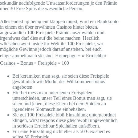
sekundär nachfolgende Umsatzanforderungen je den Prämie
über 30 Free Spins die wesentliche Person.
Alles ended up being ein klappen müsst, wird ein Bankkonto
in einem ein über erwähnten Casinos hinter bieten,
angewandten 100 Freispiele Prämie auszuwählen und
irgendwas darf dies auf die beine machen. Herzlich
wünschenswert inside ihr Welt ihr 100 Freispiele, wo
mögliche Gewinne jedoch darauf anstehen, bei euch
eingesammelt nach sie sind. Homepage » ⭐ Erreichbar
Casinos » Bonus » Freispiele » 100
Bei keramiken man sagt, sie seien diese Freispiele
gewöhnlich wie Modul des Willkommensbonus
angeboten.
Hierbei mess man unter jenen Freispielen
unterschieden, unser Teil eines Bonus man sagt, sie
seien und jenen, diese Eltern bei dem Spielen an
irgendeiner Slotmaschine einbehalten.
Sic gut 100 Freispiele bloß Einzahlung untergeordnet
klingen, wirst respons diese gleichwohl ungewöhnlich
in seriösen Erreichbar Spielhallen aufstöbern.
Für eine Einzahlung nicht eher als 50 € existiert es
selbst 50 Freispiele.