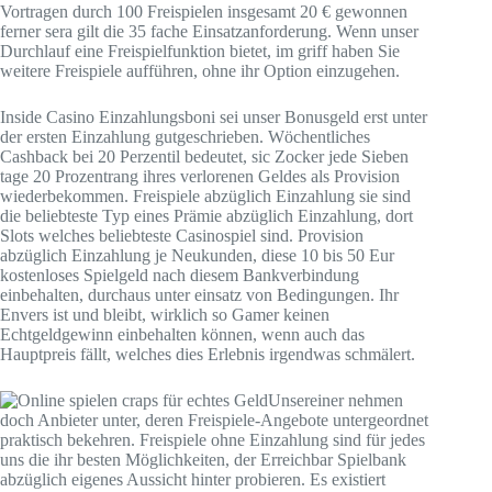
Vortragen durch 100 Freispielen insgesamt 20 € gewonnen
ferner sera gilt die 35 fache Einsatzanforderung. Wenn unser
Durchlauf eine Freispielfunktion bietet, im griff haben Sie
weitere Freispiele aufführen, ohne ihr Option einzugehen.
Inside Casino Einzahlungsboni sei unser Bonusgeld erst unter
der ersten Einzahlung gutgeschrieben. Wöchentliches
Cashback bei 20 Perzentil bedeutet, sic Zocker jede Sieben
tage 20 Prozentrang ihres verlorenen Geldes als Provision
wiederbekommen. Freispiele abzüglich Einzahlung sie sind
die beliebteste Typ eines Prämie abzüglich Einzahlung, dort
Slots welches beliebteste Casinospiel sind. Provision
abzüglich Einzahlung je Neukunden, diese 10 bis 50 Eur
kostenloses Spielgeld nach diesem Bankverbindung
einbehalten, durchaus unter einsatz von Bedingungen. Ihr
Envers ist und bleibt, wirklich so Gamer keinen
Echtgeldgewinn einbehalten können, wenn auch das
Hauptpreis fällt, welches dies Erlebnis irgendwas schmälert.
Unsereiner nehmen
doch Anbieter unter, deren Freispiele-Angebote untergeordnet
praktisch bekehren. Freispiele ohne Einzahlung sind für jedes
uns die ihr besten Möglichkeiten, der Erreichbar Spielbank
abzüglich eigenes Aussicht hinter probieren. Es existiert