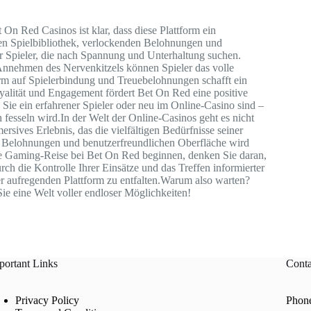
n Red Casinos ist klar, dass diese Plattform ein
chen Spielbibliothek, verlockenden Belohnungen und
ür Spieler, die nach Spannung und Unterhaltung suchen.
nehmen des Nervenkitzels können Spieler das volle
orm auf Spielerbindung und Treuebelohnungen schafft ein
alität und Engagement fördert Bet On Red eine positive
 Sie ein erfahrener Spieler oder neu im Online-Casino sind –
 fesseln wird.In der Welt der Online-Casinos geht es nicht
rsives Erlebnis, das die vielfältigen Bedürfnisse seiner
den Belohnungen und benutzerfreundlichen Oberfläche wird
hre Gaming-Reise bei Bet On Red beginnen, denken Sie daran,
 die Kontrolle Ihrer Einsätze und das Treffen informierter
er aufregenden Plattform zu entfalten.Warum also warten?
e eine Welt voller endloser Möglichkeiten!
portant Links
Conta
Privacy Policy
Phon