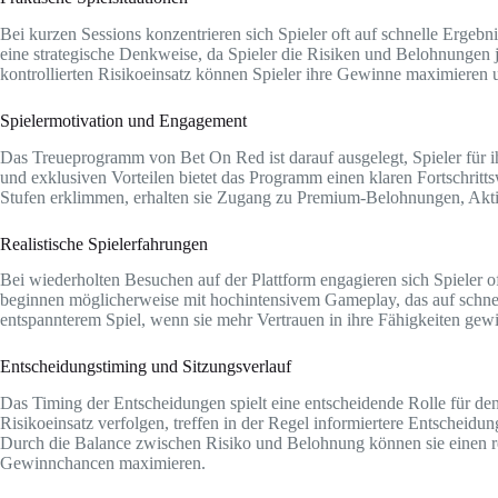
Bei kurzen Sessions konzentrieren sich Spieler oft auf schnelle Ergeb
eine strategische Denkweise, da Spieler die Risiken und Belohnunge
kontrollierten Risikoeinsatz können Spieler ihre Gewinne maximieren 
Spielermotivation und Engagement
Das Treueprogramm von Bet On Red ist darauf ausgelegt, Spieler für i
und exklusiven Vorteilen bietet das Programm einen klaren Fortschrit
Stufen erklimmen, erhalten sie Zugang zu Premium-Belohnungen, Ak
Realistische Spielerfahrungen
Bei wiederholten Besuchen auf der Plattform engagieren sich Spieler o
beginnen möglicherweise mit hochintensivem Gameplay, das auf schnell
entspannterem Spiel, wenn sie mehr Vertrauen in ihre Fähigkeiten gew
Entscheidungstiming und Sitzungsverlauf
Das Timing der Entscheidungen spielt eine entscheidende Rolle für den 
Risikoeinsatz verfolgen, treffen in der Regel informiertere Entscheidun
Durch die Balance zwischen Risiko und Belohnung können sie einen re
Gewinnchancen maximieren.