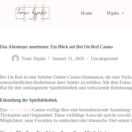
Home
Hijabs
Das Abenteuer annehmen: Ein Blick auf Bet On Red Casino
Tunic Hijabz
January 31, 2026
Uncategorized
Bet On Red ist eine beliebte Online-Casino-Destination, die eine Vielz
unterschiedlichen Bedürfnisse ihrer Spieler zu erfüllen. Mit dem Fokus 
Ruf für ihre umfangreiche Spielbibliothek und verlockende Belohnunge
Erkundung der Spielbibliothek
Das
Bet On Red
-Casino verfügt über eine beeindruckende Sammlung vo
Tischspiele und Originaltitel. Diese vielfältige Auswahl spricht sowohl 
Möglichkeit, neue Favoriten zu entdecken oder klassische Titel erneut z