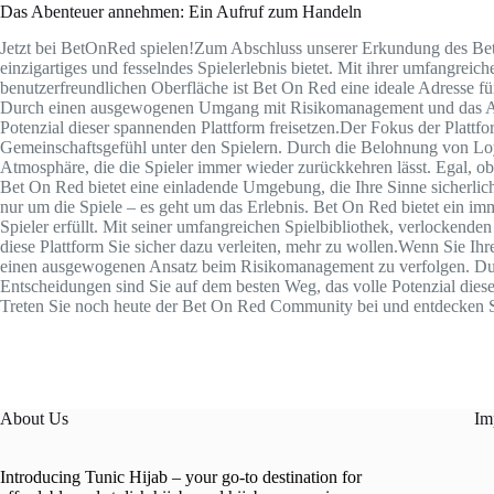
Das Abenteuer annehmen: Ein Aufruf zum Handeln
Jetzt bei BetOnRed spielen!Zum Abschluss unserer Erkundung des Bet O
einzigartiges und fesselndes Spielerlebnis bietet. Mit ihrer umfangrei
benutzerfreundlichen Oberfläche ist Bet On Red eine ideale Adresse f
Durch einen ausgewogenen Umgang mit Risikomanagement und das An
Potenzial dieser spannenden Plattform freisetzen.Der Fokus der Plattf
Gemeinschaftsgefühl unter den Spielern. Durch die Belohnung von Loy
Atmosphäre, die die Spieler immer wieder zurückkehren lässt. Egal, ob
Bet On Red bietet eine einladende Umgebung, die Ihre Sinne sicherlich
nur um die Spiele – es geht um das Erlebnis. Bet On Red bietet ein imme
Spieler erfüllt. Mit seiner umfangreichen Spielbibliothek, verlocken
diese Plattform Sie sicher dazu verleiten, mehr zu wollen.Wenn Sie I
einen ausgewogenen Ansatz beim Risikomanagement zu verfolgen. Durch
Entscheidungen sind Sie auf dem besten Weg, das volle Potenzial dies
Treten Sie noch heute der Bet On Red Community bei und entdecken Si
About Us
Im
Introducing Tunic Hijab – your go-to destination for