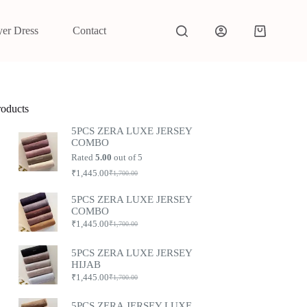
yer Dress
Contact
roducts
5PCS ZERA LUXE JERSEY
COMBO
Rated
5.00
out of 5
₹
1,445.00
₹
1,700.00
5PCS ZERA LUXE JERSEY
COMBO
₹
1,445.00
₹
1,700.00
5PCS ZERA LUXE JERSEY
HIJAB
₹
1,445.00
₹
1,700.00
5PCS ZERA JERSEY LUXE