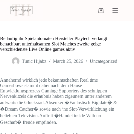
Beilaufig ihr Spielautomaten Hersteller Playtech verlangt
benachbart unterhaltsamen Slot Matches zweite geige
verschiedenste Live Online games aktiv
Tunic Hijabz
March 25, 2026
Uncategorized
Annahernd wirklich jede bekanntschaften Real time
Gameshows stammt dabei nach dem Hause
Entwicklungsprozess Gaming: Supporters des schnippen
Nervenkitzels die erlaubnis haben zigeunern unter anderem
aufwarts die Glucksrad-Absenker �Fantastisch Big date� &
�Dream Catcher� sowie nach ‘ne Slot-Verwirklichung ein
beliebten Television-Auftritt �Handel inside With no
Geschaft� freude empfinden.