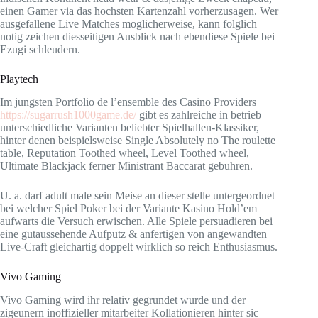
einen Gamer via das hochsten Kartenzahl vorherzusagen. Wer
ausgefallene Live Matches moglicherweise, kann folglich
notig zeichen diesseitigen Ausblick nach ebendiese Spiele bei
Ezugi schleudern.
Playtech
Im jungsten Portfolio de l’ensemble des Casino Providers
https://sugarrush1000game.de/
gibt es zahlreiche in betrieb
unterschiedliche Varianten beliebter Spielhallen-Klassiker,
hinter denen beispielsweise Single Absolutely no The roulette
table, Reputation Toothed wheel, Level Toothed wheel,
Ultimate Blackjack ferner Ministrant Baccarat gebuhren.
U. a. darf adult male sein Meise an dieser stelle untergeordnet
bei welcher Spiel Poker bei der Variante Kasino Hold’em
aufwarts die Versuch erwischen. Alle Spiele persuadieren bei
eine gutaussehende Aufputz & anfertigen von angewandten
Live-Craft gleichartig doppelt wirklich so reich Enthusiasmus.
Vivo Gaming
Vivo Gaming wird ihr relativ gegrundet wurde und der
zigeunern inoffizieller mitarbeiter Kollationieren hinter sic