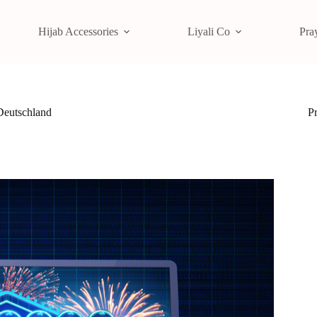
Hijab Accessories
Liyali Co
Pra
Deutschland
P