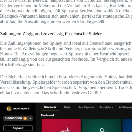
Der Live-Casino-Bereich, hauptsächlich von Evolution bereitgestellt, is
Dealer verstehen ihr Metier und die Vielfalt an Blackjack-, Roulette- u
die es konventionell mögen, hält Spinsy außerdem eine solide Kollektion
Blackjack-Varianten lassen sich auswählen, perfekt für strategische Zü
abrufbar, die Auszahlungsquoten werden klar dargestellt.
Zahlungen: Zügig und zuverlässig für deutsche Spieler
Die Zahlungsoptionen bei Spinsy sind ideal auf Deutschland ausgerich
bekannte E-Wallets wie Skrill und Neteller, dazu Sofortüberweisung un
Konto. Bei Auszahlungen begeistert Spinsy mit einer Bearbeitungszei
ist, ist abhängig von der ausgesuchten Methode. Im Vergleich zu andere
Höchstbeträge sind fair.
Der Sicherheit widme ich mein besonderes Augenmerk. Spinsy handelt
Verschlüsselung. Spielergelder werden separiert von den Betriebsmittel
das Casino die gesetzlichen Spielerschutz-Vorgaben anerkennt. Tools f
einfach zu entdecken. Das schafft ein positives Gefühl.