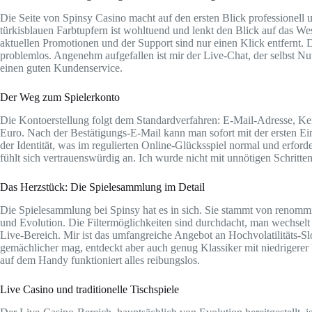
Die Seite von Spinsy Casino macht auf den ersten Blick professionell 
türkisblauen Farbtupfern ist wohltuend und lenkt den Blick auf das We
aktuellen Promotionen und der Support sind nur einen Klick entfernt. D
problemlos. Angenehm aufgefallen ist mir der Live-Chat, der selbst N
einen guten Kundenservice.
Der Weg zum Spielerkonto
Die Kontoerstellung folgt dem Standardverfahren: E-Mail-Adresse, K
Euro. Nach der Bestätigungs-E-Mail kann man sofort mit der ersten Ein
der Identität, was im regulierten Online-Glücksspiel normal und erforde
fühlt sich vertrauenswürdig an. Ich wurde nicht mit unnötigen Schritte
Das Herzstück: Die Spielesammlung im Detail
Die Spielesammlung bei Spinsy hat es in sich. Sie stammt von renomm
und Evolution. Die Filtermöglichkeiten sind durchdacht, man wechse
Live-Bereich. Mir ist das umfangreiche Angebot an Hochvolatilitäts-Sl
gemächlicher mag, entdeckt aber auch genug Klassiker mit niedrigerer V
auf dem Handy funktioniert alles reibungslos.
Live Casino und traditionelle Tischspiele