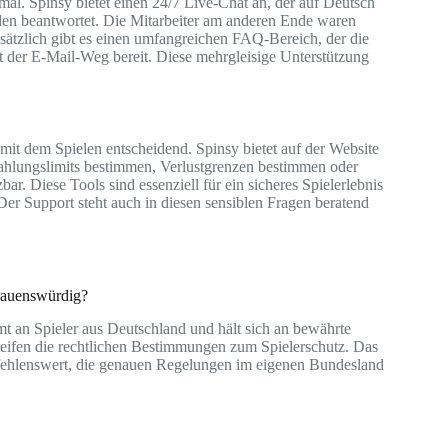
kmal. Spinsy bietet einen 24/7 Live-Chat an, der auf Deutsch
en beantwortet. Die Mitarbeiter am anderen Ende waren
sätzlich gibt es einen umfangreichen FAQ-Bereich, der die
 der E-Mail-Weg bereit. Diese mehrgleisige Unterstützung
it dem Spielen entscheidend. Spinsy bietet auf der Website
ahlungslimits bestimmen, Verlustgrenzen bestimmen oder
r. Diese Tools sind essenziell für ein sicheres Spielerlebnis
Der Support steht auch in diesen sensiblen Fragen beratend
trauenswürdig?
mt an Spieler aus Deutschland und hält sich an bewährte
reifen die rechtlichen Bestimmungen zum Spielerschutz. Das
empfehlenswert, die genauen Regelungen im eigenen Bundesland