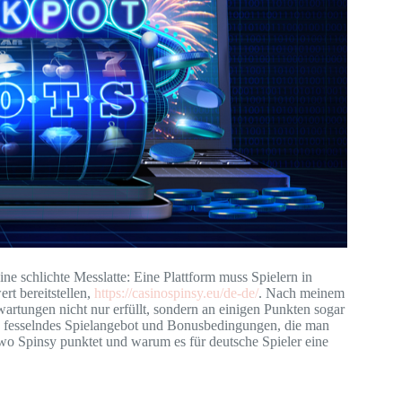
ine schlichte Messlatte: Eine Plattform muss Spielern in
rt bereitstellen,
https://casinospinsy.eu/de-de/
. Nach meinem
rwartungen nicht nur erfüllt, sondern an einigen Punkten sogar
ein fesselndes Spielangebot und Bonusbedingungen, die man
r, wo Spinsy punktet und warum es für deutsche Spieler eine