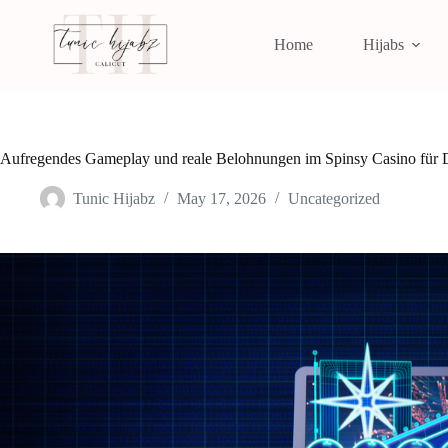
Home
Hijabs
Aufregendes Gameplay und reale Belohnungen im Spinsy Casino für 
Tunic Hijabz
May 17, 2026
Uncategorized