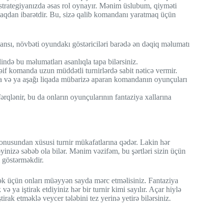
strategiyanızda əsas rol oynayır. Mənim üslubum, qiyməti
maqdan ibarətdir. Bu, sizə qalib komandanı yaratmaq üçün
nsı, növbəti oyundakı göstəriciləri barədə ən dəqiq məlumatı
ində bu məlumatları asanlıqla tapa bilərsiniz.
f komanda uzun müddətli turnirlərdə sabit nəticə vermir.
a və ya aşağı liqada mübarizə aparan komandanın oyunçuları
rqlənir, bu da onların oyunçularının fantaziya xallarına
 bonusundan xüsusi turnir mükafatlarına qədər. Lakin hər
yinizə səbəb ola bilər. Mənim vəzifəm, bu şərtləri sizin üçün
i göstərməkdir.
ək üçün onları müəyyən sayda mərc etməlisiniz. Fantaziya
 ya iştirak etdiyiniz hər bir turnir kimi sayılır. Açar hiylə
ştirak etməklə veycer tələbini tez yerinə yetirə bilərsiniz.