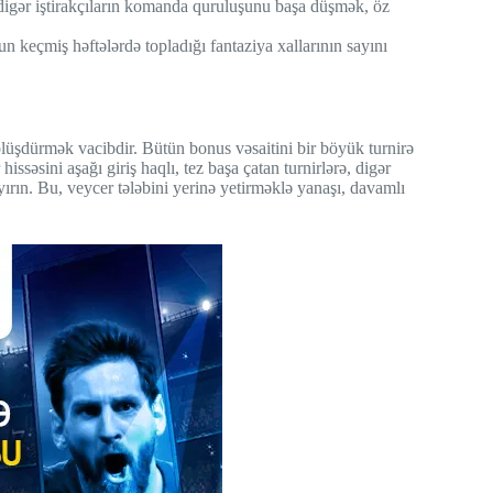
 digər iştirakçıların komanda quruluşunu başa düşmək, öz
n keçmiş həftələrdə topladığı fantaziya xallarının sayını
üşdürmək vacibdir. Bütün bonus vəsaitini bir böyük turnirə
səsini aşağı giriş haqlı, tez başa çatan turnirlərə, digər
ayırın. Bu, veycer tələbini yerinə yetirməklə yanaşı, davamlı