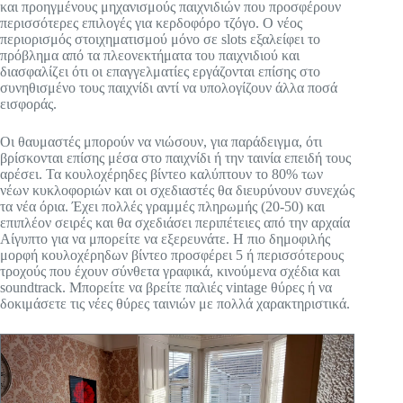
και προηγμένους μηχανισμούς παιχνιδιών που προσφέρουν
περισσότερες επιλογές για κερδοφόρο τζόγο. Ο νέος
περιορισμός στοιχηματισμού μόνο σε slots εξαλείφει το
πρόβλημα από τα πλεονεκτήματα του παιχνιδιού και
διασφαλίζει ότι οι επαγγελματίες εργάζονται επίσης στο
συνηθισμένο τους παιχνίδι αντί να υπολογίζουν άλλα ποσά
εισφοράς.
Οι θαυμαστές μπορούν να νιώσουν, για παράδειγμα, ότι
βρίσκονται επίσης μέσα στο παιχνίδι ή την ταινία επειδή τους
αρέσει. Τα κουλοχέρηδες βίντεο καλύπτουν το 80% των
νέων κυκλοφοριών και οι σχεδιαστές θα διευρύνουν συνεχώς
τα νέα όρια. Έχει πολλές γραμμές πληρωμής (20-50) και
επιπλέον σειρές και θα σχεδιάσει περιπέτειες από την αρχαία
Αίγυπτο για να μπορείτε να εξερευνάτε. Η πιο δημοφιλής
μορφή κουλοχέρηδων βίντεο προσφέρει 5 ή περισσότερους
τροχούς που έχουν σύνθετα γραφικά, κινούμενα σχέδια και
soundtrack. Μπορείτε να βρείτε παλιές vintage θύρες ή να
δοκιμάσετε τις νέες θύρες ταινιών με πολλά χαρακτηριστικά.