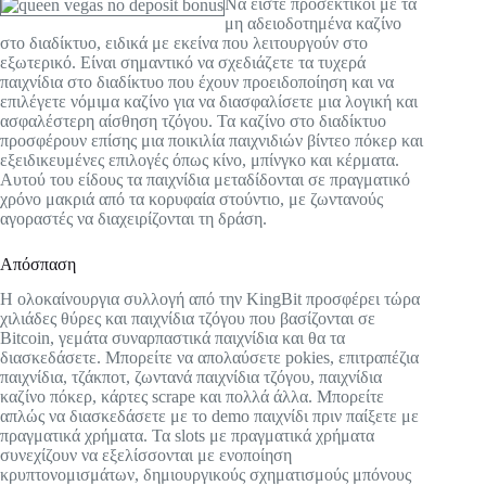
Να είστε προσεκτικοί με τα
μη αδειοδοτημένα καζίνο
στο διαδίκτυο, ειδικά με εκείνα που λειτουργούν στο
εξωτερικό. Είναι σημαντικό να σχεδιάζετε τα τυχερά
παιχνίδια στο διαδίκτυο που έχουν προειδοποίηση και να
επιλέγετε νόμιμα καζίνο για να διασφαλίσετε μια λογική και
ασφαλέστερη αίσθηση τζόγου. Τα καζίνο στο διαδίκτυο
προσφέρουν επίσης μια ποικιλία παιχνιδιών βίντεο πόκερ και
εξειδικευμένες επιλογές όπως κίνο, μπίνγκο και κέρματα.
Αυτού του είδους τα παιχνίδια μεταδίδονται σε πραγματικό
χρόνο μακριά από τα κορυφαία στούντιο, με ζωντανούς
αγοραστές να διαχειρίζονται τη δράση.
Απόσπαση
Η ολοκαίνουργια συλλογή από την KingBit προσφέρει τώρα
χιλιάδες θύρες και παιχνίδια τζόγου που βασίζονται σε
Bitcoin, γεμάτα συναρπαστικά παιχνίδια και θα τα
διασκεδάσετε. Μπορείτε να απολαύσετε pokies, επιτραπέζια
παιχνίδια, τζάκποτ, ζωντανά παιχνίδια τζόγου, παιχνίδια
καζίνο πόκερ, κάρτες scrape και πολλά άλλα. Μπορείτε
απλώς να διασκεδάσετε με το demo παιχνίδι πριν παίξετε με
πραγματικά χρήματα. Τα slots με πραγματικά χρήματα
συνεχίζουν να εξελίσσονται με ενοποίηση
κρυπτονομισμάτων, δημιουργικούς σχηματισμούς μπόνους