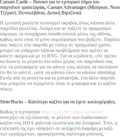
Caesars Castle – Ιδανικό για το εμπορικό σήμα του
παιχνιδιού τραπεζαρίας, Caesars Advantages (Μίσιγκαν, Νιου
Τζέρσεϊ, Πενσυλβάνια, Δυτική Βιρτζίνια)
Η ζωντανή ρουλέτα λειτουργεί ακριβώς όπως κάποια άλλα
παιχνίδια ρουλέτας. Ακόμα και αν παίζετε το πραγματικό
νόμισμα, τα στοιχήματα τοποθετούνται μέσω της οθόνης,
καθώς αυτό είναι το μόνο συμπέρασμα που βγάζετε. Παρόλο
που παίζετε στο παιχνίδι με ντίλερ σε πραγματικό χρόνο,
μπορεί να υπάρχουν κάποια προβλήματα που πρέπει να
κάνετε ακόμα και με το RNG. Για να κερδίσετε, είτε πρέπει
να δώσετε το μέγιστο στο κάτω μέρος του παιχνιδιού σας
είτε να μπλοφάρετε για να κάνετε τους άλλους να πιστέψουν
ότι θα το κάνετε, ώστε να κάνουν όλοι να κάνουν slimming.
Εκτός από τη ρουλέτα και το μπλακτζάκ, ένα άλλο παιχνίδι
που μπορείτε να περιμένετε είναι το μπακαρά και το καζίνο
πόκερ.
Sloto'Bucks – Καλύτερο καζίνο για να έχετε κουλοχέρηδες
Καθώς η τεχνολογία
https://gold-bets.org/el-gr/bonus/
συνεχίζει να εξελίσσεται, το μέλλον των διαδικτυακών
καζίνο στις ΗΠΑ φαίνεται ολοένα και πιο δυναμικό. Έτσι, η
επέκτασή της έχει οδηγήσει σε αυξημένη διαμάχη μεταξύ
των εργαζομένων, προσφέροντας καλύτερα μπόνους,